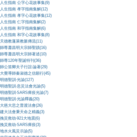
人生指南 公字心花故事集(9)
人生指南 孝字指南集解(12)
人生指南 孝字心花故事集(12)
人生指南 仁字指南集解(2)
人生指南 和字指南集解(6)
人生指南 和字心花故事集(8)
天德教蓬萊教脈傳流(11)
師尊蕭昌明大宗師聖蹟(16)
師尊蕭昌明大宗師著述(10)
師尊120年聖誕特刊(36)
師公笛卿夫子行誼‧論著(29)
大覺導師秦淑德之信願行(45)
明德聖訓‧光諭(127)
明德聖訓‧息災法會光諭(5)
明德聖訓‧SARS瘴疫光諭(7)
明德聖訓‧光諭釋義(20)
大慈大悲之普渡法會(26)
建大法會秉天命之精義(3)
挽災救劫‧921大地震(6)
挽災救劫‧SARS瘴疫(3)
地水火風災示諭(5)