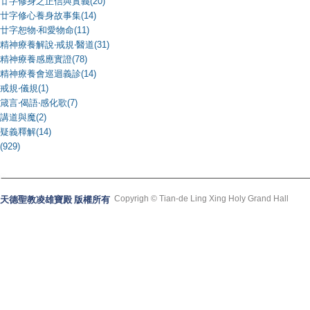
廿字修身之正信與實義(20)
廿字修心養身故事集(14)
廿字恕物‧和愛物命(11)
精神療養解說‧戒規‧醫道(31)
精神療養感應實證(78)
精神療養會巡迴義診(14)
戒規‧儀規(1)
箴言‧偈語‧感化歌(7)
講道與魔(2)
疑義釋解(14)
(929)
Copyrigh © Tian-de Ling Xing Holy Grand Hall
天德聖教凌雄寶殿 版權所有