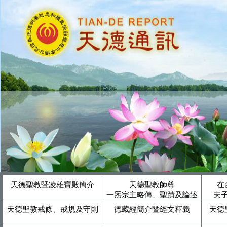
天德聖教暨凌雄寶殿簡介
天德聖教師尊
在
一炁宗主略傳、聖蹟及論述
夫
天德聖教戒條、戒規及守則
德藏經簡介暨經文釋義
天德