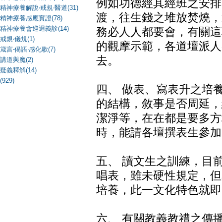
例如功德經其經班之安排
精神療養解說‧戒規‧醫道(31)
渡，往生錢之堆放焚燒，
精神療養感應實證(78)
精神療養會巡迴義診(14)
務必人人都要會，有關這
戒規‧儀規(1)
的觀摩示範，各道壇派人
箴言‧偈語‧感化歌(7)
去。
講道與魔(2)
疑義釋解(14)
(929)
四、 做表、寫表升之培
的結構，敘事是否周延，
潔淨等，在在都是要多方
時，能請各壇撰表生參加
五、 讀文生之訓練，目
唱表，雖未硬性規定，但
培養，此一文化特色就即
六、 有關教義教禮之傳