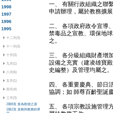
一、 有關行政組織之聯
1998
申請辦理，屬於教務擴展
1997
1996
二、 各項政府政令宣導
1995
禁毒品之宣教、環保地球
十二月(3)
之。
十一月(3)
三、 各分級組織財產增
十月(3)
設備之充實（建凌雄寶殿
九月(1)
史編整）及管理均屬之。
八月(6)
五月(1)
四、 各重要慶典、節日
四月(4)
協調；如 師尊百齡聖誕
三月(3)
2期8頁 貪為敗德之源
五、 各項宗教設施管理
2期2頁 道務與教務的界