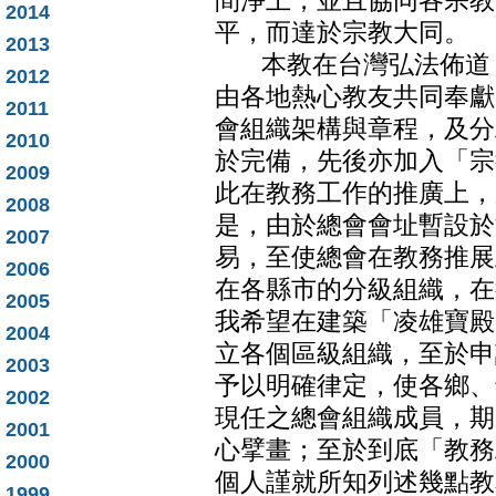
間淨土，並且協同各宗教
2014
平，而達於宗教大同。
2013
本教在台灣弘法佈道，
2012
由各地熱心教友共同奉獻
2011
會組織架構與章程，及分
2010
於完備，先後亦加入「宗
2009
此在教務工作的推廣上，
2008
是，由於總會會址暫設於
2007
易，至使總會在教務推展
2006
在各縣市的分級組織，在
2005
我希望在建築「凌雄寶殿
2004
立各個區級組織，至於申
2003
予以明確律定，使各鄉、
2002
現任之總會組織成員，期
2001
心擘畫；至於到底「教務
2000
個人謹就所知列述幾點教
1999