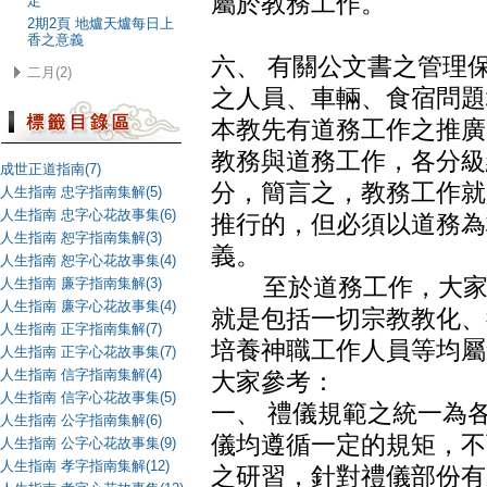
屬於教務工作。
定
2期2頁 地爐天爐每日上
香之意義
六、 有關公文書之管理
二月(2)
之人員、車輛、食宿問題
本教先有道務工作之推廣
教務與道務工作，各分級
成世正道指南(7)
分，簡言之，教務工作就
人生指南 忠字指南集解(5)
人生指南 忠字心花故事集(6)
推行的，但必須以道務為
人生指南 恕字指南集解(3)
義。
人生指南 恕字心花故事集(4)
至於道務工作，大家可
人生指南 廉字指南集解(3)
人生指南 廉字心花故事集(4)
就是包括一切宗教教化、
人生指南 正字指南集解(7)
培養神職工作人員等均屬
人生指南 正字心花故事集(7)
人生指南 信字指南集解(4)
大家參考：
人生指南 信字心花故事集(5)
一、 禮儀規範之統一為
人生指南 公字指南集解(6)
儀均遵循一定的規矩，不
人生指南 公字心花故事集(9)
人生指南 孝字指南集解(12)
之研習，針對禮儀部份有