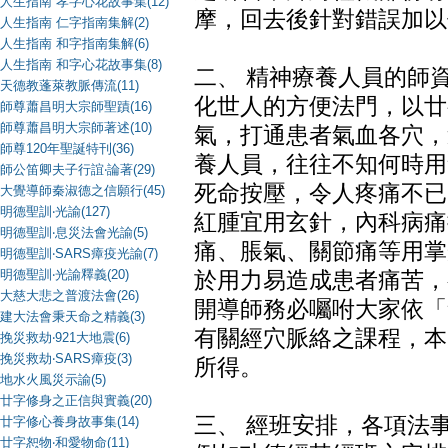
人生指南 孝字心花故事集(12)
摩，回去後針對錯誤加以
人生指南 仁字指南集解(2)
人生指南 和字指南集解(6)
人生指南 和字心花故事集(8)
二、 精神療養人員的師
天德教蓬萊教脈傳流(11)
化世人的方便法門，以廿
師尊蕭昌明大宗師聖蹟(16)
師尊蕭昌明大宗師著述(10)
氣，打通患者氣血各穴，
師尊120年聖誕特刊(36)
養人員，往往不知何時用
師公笛卿夫子行誼‧論著(29)
死命按壓，令人疼痛不已
大覺導師秦淑德之信願行(45)
明德聖訓‧光諭(127)
紅腫宜用玄針，內科病痛
明德聖訓‧息災法會光諭(5)
痛、脹氣、關節痛等用掌
明德聖訓‧SARS瘴疫光諭(7)
明德聖訓‧光諭釋義(20)
於用力易造成患者痛苦，
大慈大悲之普渡法會(26)
開導師務必囑咐大家依「
建大法會秉天命之精義(3)
有關經穴脈絡之課程，本
挽災救劫‧921大地震(6)
挽災救劫‧SARS瘴疫(3)
所得。
地水火風災示諭(5)
廿字修身之正信與實義(20)
三、 經班安排，各項法
廿字修心養身故事集(14)
廿字恕物‧和愛物命(11)