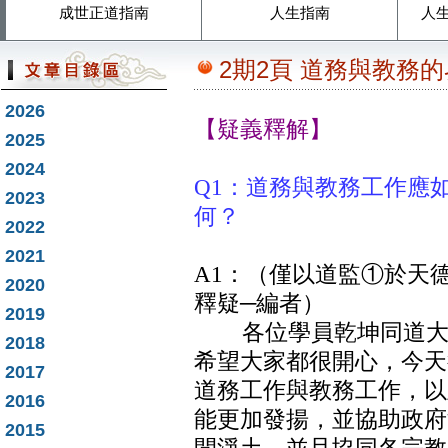
成世正道指南
人生指南
人
2期2頁 道務與教務
2026
【疑義釋解】
2025
2024
Q1：道務與教務工作應
2023
何？
2022
2021
A1：（僅以道監①於天
2020
釋疑─編者）
2019
各位學員乾坤同道大家
2018
希望大家都很開心，今天
2017
道務工作與教務工作，以
2016
能更加發揚，並協助政府
2015