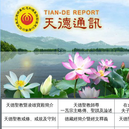
天德聖教暨凌雄寶殿簡介
天德聖教師尊
在
一炁宗主略傳、聖蹟及論述
夫
天德聖教戒條、戒規及守則
德藏經簡介暨經文釋義
天德