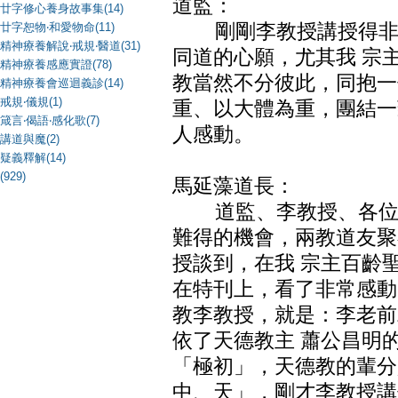
道監：
廿字修心養身故事集(14)
廿字恕物‧和愛物命(11)
剛剛李教授講授得非常
精神療養解說‧戒規‧醫道(31)
同道的心願，尤其我 宗
精神療養感應實證(78)
教當然不分彼此，同抱一
精神療養會巡迴義診(14)
戒規‧儀規(1)
重、以大體為重，團結一
箴言‧偈語‧感化歌(7)
人感動。
講道與魔(2)
疑義釋解(14)
(929)
馬延藻道長：
道監、李教授、各位同
難得的機會，兩教道友聚
授談到，在我 宗主百齡
在特刊上，看了非常感動
教李教授，就是：李老前
依了天德教主 蕭公昌明
「極初」，天德教的輩分
中、天」，剛才李教授講