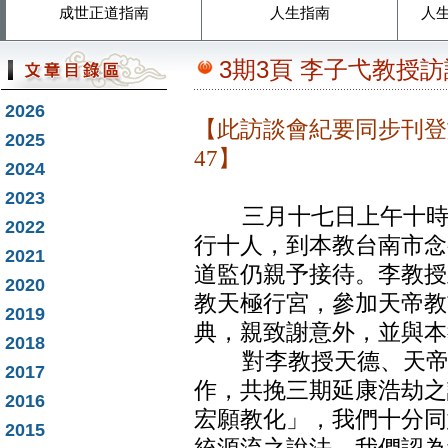
成世正道指南
人生指南
人
3期3頁 李子弋教授
2026
【此訪談會紀要同步刊登於
2025
47】
2024
2023
三月十七日上午十時，
2022
行十人，到本教台南市念
2021
道監仍親予接待。李教授
2020
教天極行宮，參加天帝教
2019
典，親致謝意外，並與本
2018
對李教授天德、天帝兩
2017
作，共挽三期延康浩劫之
2016
宏願教化」，我們十分同
2015