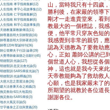
山，當時我只有十四歲，
人生指南 孝字指南集解(12)
人生指南 孝字心花故事集(12)
勝利後，在家嚴的領導下
人生指南 仁字指南集解(2)
剛才一走進貴堂來，看到
人生指南 和字指南集解(6)
人生指南 和字心花故事集(8)
教最大的一個標誌，我感
天德教蓬萊教脈傳流(11)
便，他平常只穿灰色短的
師尊蕭昌明大宗師聖蹟(16)
我感覺到非常的親切，應
師尊蕭昌明大宗師著述(10)
師尊120年聖誕特刊(36)
認為天德教為了要救劫應
師公笛卿夫子行誼‧論著(29)
心，正如 蕭師公講的已
大覺導師秦淑德之信願行(45)
個世道人心，我想從各個
明德聖訓‧光諭(127)
明德聖訓‧息災法會光諭(5)
神，這也就是我今天來此
明德聖訓‧SARS瘴疫光諭(7)
天帝教能夠為了救劫救人
明德聖訓‧光諭釋義(20)
大慈大悲之普渡法會(26)
心願，也是我家嚴未了的
建大法會秉天命之精義(3)
所期望的就教於各位道長
挽災救劫‧921大地震(6)
謝謝各位。
挽災救劫‧SARS瘴疫(3)
地水火風災示諭(5)
廿字修身之正信與實義(20)