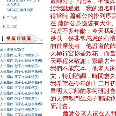
蕭師公手上記名，不僅如
3期23頁 願力不在大 只
求心感念
給我點過道，我的道名叫
3期24頁 祖母的愛
得當時 蕭師公的排列序
三月(3)
在 蕭師公身邊還有大化
二月(2)
我差不多年齡；今天我到
是以一份非常感恩的心情
的首席使者，他證道的飾
成世正道指南(7)
天極行宮捻香致花，而當
人生指南 忠字指南集解(5)
天專程來致謝；家嚴去年
人生指南 忠字心花故事集(6)
人生指南 恕字指南集解(3)
我們不能忘本，他老人家
人生指南 恕字心花故事集(4)
文，特別強調，時間愈久
人生指南 廉字指南集解(3)
人生指南 廉字心花故事集(4)
我希望在今年的十二月初
人生指南 正字指南集解(7)
昌明大宗師的學術研討會
人生指南 正字心花故事集(7)
的天德教門生弟子都能藉
人生指南 信字指南集解(4)
人生指南 信字心花故事集(5)
研討會。
人生指南 公字指南集解(6)
蕭師公老人家在人間的
人生指南 公字心花故事集(9)