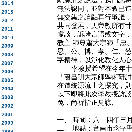
統源流之說法，我們認為
2014
無法認同，並對本教已造
2013
無交集之論點再行爭議，
2012
共同發展，天帝教所有廿
2011
虛談，訴諸言語或文字，
2010
教主 師尊蕭大宗師「忠
2009
忍、公、博、孝、仁、慈
2008
字精神，以淨化教化人心
2007
李教授希望在今年十二
2006
「蕭昌明大宗師學術研討
2005
在道統源流上之探究，則
2004
以下即將此次李教授訪談
2003
免，尚祈指正見諒。
2002
2001
一、 時間：八十四年三
2000
二、 地點：台南市念字
1999