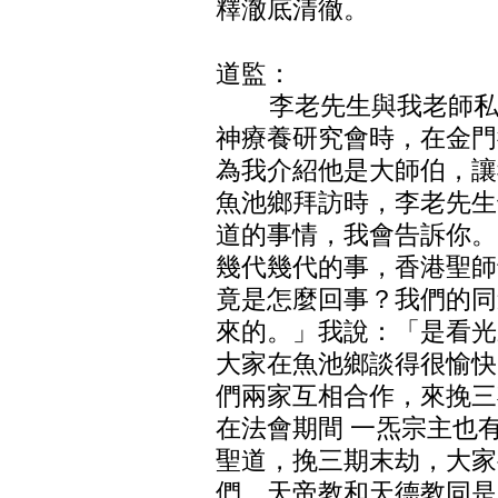
釋澈底清徹。
道監：
李老先生與我老師私交
神療養研究會時，在金門
為我介紹他是大師伯，讓
魚池鄉拜訪時，李老先生
道的事情，我會告訴你。
幾代幾代的事，香港聖師
竟是怎麼回事？我們的同
來的。」我說：「是看光
大家在魚池鄉談得很愉快
們兩家互相合作，來挽三
在法會期間 一炁宗主也
聖道，挽三期末劫，大家
們，天帝教和天德教同是