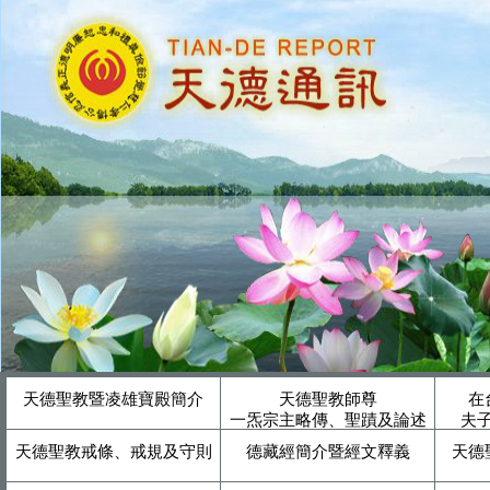
天德聖教暨凌雄寶殿簡介
天德聖教師尊
在
一炁宗主略傳、聖蹟及論述
夫
天德聖教戒條、戒規及守則
德藏經簡介暨經文釋義
天德