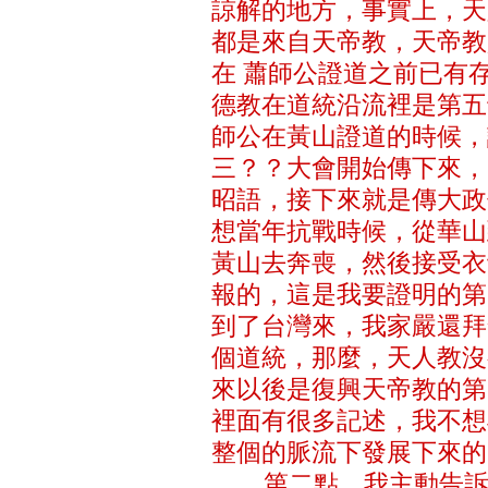
諒解的地方，事實上，天
都是來自天帝教，天帝教
在 蕭師公證道之前已有
德教在道統沿流裡是第五
師公在黃山證道的時候，
三？？大會開始傳下來，
昭語，接下來就是傳大政
想當年抗戰時候，從華山
黃山去奔喪，然後接受衣
報的，這是我要證明的第
到了台灣來，我家嚴還拜
個道統，那麼，天人教沒
來以後是復興天帝教的第
裡面有很多記述，我不想
整個的脈流下發展下來
第二點，我主動告訴各