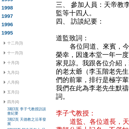
三、 參加人員：天帝教
1998
監等十四人。
1997
四、 訪談紀要：
1996
1995
道監致詞：
十二月(3)
各位同道、來賓，今天
十一月(3)
榮幸，因逢本堂一年一度
家見諒。我跟各位介紹，
十月(3)
的老太爺（李玉階老先生
九月(1)
們的前輩，排行是極字輩
八月(6)
我們在此為李老先生默禱
五月(1)
詞。
四月(4)
3期3頁 李子弋教授訪談
李子弋教授：
會紀要
3期2頁 天德教之沿革發
道監、各位道長，天德
展