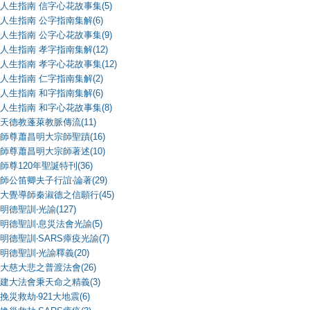
人生指南 信字心花故事集(5)
人生指南 公字指南集解(6)
人生指南 公字心花故事集(9)
人生指南 孝字指南集解(12)
人生指南 孝字心花故事集(12)
人生指南 仁字指南集解(2)
人生指南 和字指南集解(6)
人生指南 和字心花故事集(8)
天德教蓬萊教脈傳流(11)
師尊蕭昌明大宗師聖蹟(16)
師尊蕭昌明大宗師著述(10)
師尊120年聖誕特刊(36)
師公笛卿夫子行誼‧論著(29)
大覺導師秦淑德之信願行(45)
明德聖訓‧光諭(127)
明德聖訓‧息災法會光諭(5)
明德聖訓‧SARS瘴疫光諭(7)
明德聖訓‧光諭釋義(20)
大慈大悲之普渡法會(26)
建大法會秉天命之精義(3)
挽災救劫‧921大地震(6)