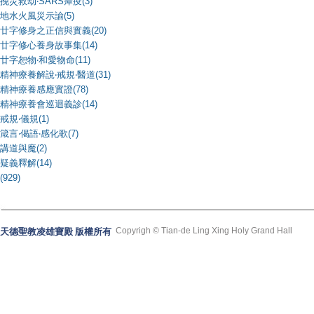
挽災救劫‧SARS瘴疫(3)
地水火風災示諭(5)
廿字修身之正信與實義(20)
廿字修心養身故事集(14)
廿字恕物‧和愛物命(11)
精神療養解說‧戒規‧醫道(31)
精神療養感應實證(78)
精神療養會巡迴義診(14)
戒規‧儀規(1)
箴言‧偈語‧感化歌(7)
講道與魔(2)
疑義釋解(14)
(929)
Copyrigh © Tian-de Ling Xing Holy Grand Hall
天德聖教凌雄寶殿 版權所有