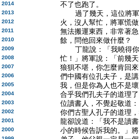
2014
不了也跑了。
2013
過了幾天，這位將軍還
2012
火，沒人幫忙，將軍慌做
2011
無法搬運東西，非常著急
2010
餘，問他回來做什麼？
2009
丁龍說：「我曉得你家
2008
忙！」將軍說：「前幾天
2007
狼狽不堪，你怎麼肯回來
2006
們中國有位孔夫子，是講
2005
我，但是你為人也不是壞
2004
合乎我們孔夫子的道理了
2003
位讀書人，不覺起敬道：
2002
你們古聖人孔子的道理，
2001
龍卻說道：「我不是讀書
2000
小的時候告訴我的。」將
1999