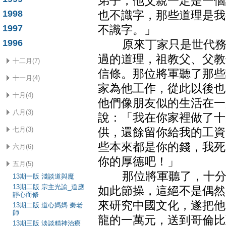
弟子，他父親一定是一個
1998
也不識字，那些道理是我
1997
不識字。」
1996
原來丁家只是世代務農
過的道理，祖教父、父教
十二月(7)
信條。那位將軍聽了那些
十一月(4)
家為他工作，從此以後也
十月(4)
他們像朋友似的生活在一
八月(3)
說：「我在你家裡做了十
七月(3)
供，還餘留你給我的工資
些本來都是你的錢，我死
六月(6)
你的厚德吧！」
五月(5)
那位將軍聽了，十分感
13期一版 淺談道與魔
13期二版 宗主光諭_道應
如此節操，這絕不是偶然
靜心而修
來研究中國文化，遂把他
13期二版 道心媽媽 秦老
師
龍的一萬元，送到哥倫比
13期三版 淡談精神治療