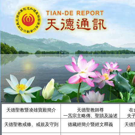
天德聖教暨凌雄寶殿簡介
天德聖教師尊
在
一炁宗主略傳、聖蹟及論述
夫
天德聖教戒條、戒規及守則
德藏經簡介暨經文釋義
天德