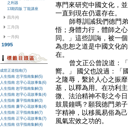
之利器
專門來研究中國文化，並
13期四版 丁龍講座
一直到現在仍還存在。
四月(4)
師尊訓誡我們德門弟子
三月(3)
悟；身體力行，體師之心
一月(6)
同。」這些訓誨，被一個
1995
為忠恕之道是中國文化的
在。
曾文正公曾說道：「風
嚮。」 國父也說過：「
成世正道指南(7)
人生指南 忠字指南集解(5)
之隆辱，繫於人心之振靡
人生指南 忠字心花故事集(6)
基，以釋為用。在功利主
人生指南 恕字指南集解(3)
人生指南 恕字心花故事集(4)
微、法治精神不彰之今日
人生指南 廉字指南集解(3)
鼓晨鐘嗎？願我德門弟子
人生指南 廉字心花故事集(4)
字精神，以移風易俗為己
人生指南 正字指南集解(7)
人生指南 正字心花故事集(7)
風氣宏效之功的。
人生指南 信字指南集解(4)