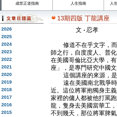
成世正道指南
人生指南
人
13期四版 丁龍講座
2026
文
‧
忍孝
2025
2024
修道不在乎文字，而在
2023
師之行，自度度人、普化
2022
在美國哥倫比亞大學，有
2021
座」，是專門研究中國文
2020
這個講座的來源，是來
2019
遠在美國南北戰爭時，
2018
近。這位將軍抱獨身主義
2017
家裡的傭人都被他打罵跑
2016
龍，隻身去美國當華工，
2015
不到幾天，那位將軍脾氣