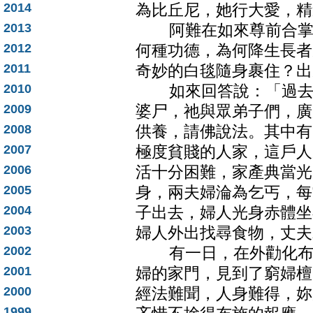
2014
為比丘尼，她行大愛，精
2013
阿難在如來尊前合掌恭
2012
何種功德，為何降生長者
2011
奇妙的白毯隨身裹住？出
2010
如來回答說：「過去久
2009
婆尸，祂與眾弟子們，廣
2008
供養，請佛說法。其中有
2007
極度貧賤的人家，這戶人
2006
活十分困難，家產典當光
2005
身，兩夫婦淪為乞丐，每
2004
子出去，婦人光身赤體坐
2003
婦人外出找尋食物，丈夫
2002
有一日，在外勸化布施
2001
婦的家門，見到了窮婦檀
2000
經法難聞，人身難得，妳
1999