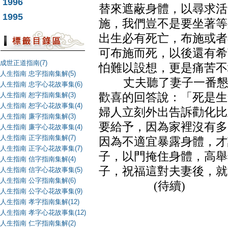
1996
替來遮蔽身體，以尋求活
1995
施，我們豈不是要坐著等
出生必有死亡，布施或者
可布施而死，以後還有希
成世正道指南(7)
怕難以設想，更是痛苦不
人生指南 忠字指南集解(5)
丈夫聽了妻子一番懇切
人生指南 忠字心花故事集(6)
人生指南 恕字指南集解(3)
歡喜的回答說：「死是生
人生指南 恕字心花故事集(4)
婦人立刻外出告訴勸化比
人生指南 廉字指南集解(3)
要給予，因為家裡沒有多
人生指南 廉字心花故事集(4)
人生指南 正字指南集解(7)
因為不適宜暴露身體，才
人生指南 正字心花故事集(7)
子，以門掩住身體，高舉
人生指南 信字指南集解(4)
子，祝福這對夫妻後，就
人生指南 信字心花故事集(5)
人生指南 公字指南集解(6)
(待續)
人生指南 公字心花故事集(9)
人生指南 孝字指南集解(12)
人生指南 孝字心花故事集(12)
人生指南 仁字指南集解(2)