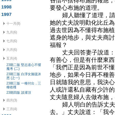
吝惜不捨得布施的報應，
1998
要發心布施的道理。
1997
婦人聽懂了道理，請他
她的丈夫說明勸化比丘為
十一月(8)
過去世因為不懂得布施植
九月(6)
遮身的地步，與丈夫商討
七月(6)
福報？
六月(6)
丈夫回答妻子說道：「
五月(4)
有善心，但是有什麼東西
23期二版 堅志道心不懼
「我們正是因為前世不懂
魔考 (二)
地步，如果今日再不種善
23期三版 白淨女施毯沐
恩 (之一)
日就隨我的意思，我決心
23期三版 一種付出，三
種收穫
人或許還私自藏有少許的
23期四版 談灌頂
丈夫隨意婦人去做布施，
四月(3)
婦人明白的告訴丈夫說
三月(4)
去。」丈夫說道：「我今