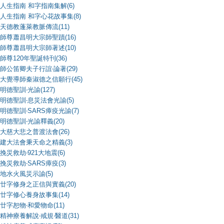
人生指南 和字指南集解(6)
人生指南 和字心花故事集(8)
天德教蓬萊教脈傳流(11)
師尊蕭昌明大宗師聖蹟(16)
師尊蕭昌明大宗師著述(10)
師尊120年聖誕特刊(36)
師公笛卿夫子行誼‧論著(29)
大覺導師秦淑德之信願行(45)
明德聖訓‧光諭(127)
明德聖訓‧息災法會光諭(5)
明德聖訓‧SARS瘴疫光諭(7)
明德聖訓‧光諭釋義(20)
大慈大悲之普渡法會(26)
建大法會秉天命之精義(3)
挽災救劫‧921大地震(6)
挽災救劫‧SARS瘴疫(3)
地水火風災示諭(5)
廿字修身之正信與實義(20)
廿字修心養身故事集(14)
廿字恕物‧和愛物命(11)
精神療養解說‧戒規‧醫道(31)