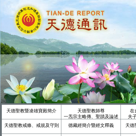
天德聖教暨凌雄寶殿簡介
天德聖教師尊
在
一炁宗主略傳、聖蹟及論述
夫
天德聖教戒條、戒規及守則
德藏經簡介暨經文釋義
天德