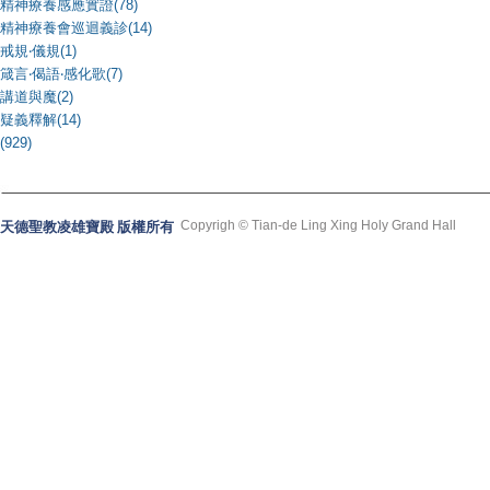
精神療養感應實證(78)
精神療養會巡迴義診(14)
戒規‧儀規(1)
箴言‧偈語‧感化歌(7)
講道與魔(2)
疑義釋解(14)
(929)
Copyrigh © Tian-de Ling Xing Holy Grand Hall
天德聖教凌雄寶殿 版權所有