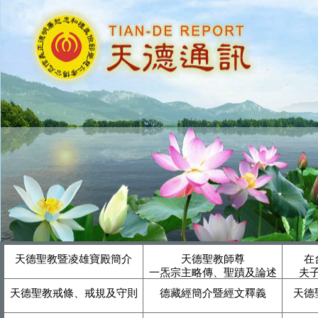
天德聖教暨凌雄寶殿簡介
天德聖教師尊
在
一炁宗主略傳、聖蹟及論述
夫
天德聖教戒條、戒規及守則
德藏經簡介暨經文釋義
天德