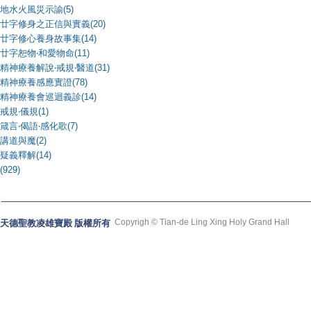
地水火風災示諭(5)
廿字修身之正信與實義(20)
廿字修心養身故事集(14)
廿字恕物‧和愛物命(11)
精神療養解說‧戒規‧醫道(31)
精神療養感應實證(78)
精神療養會巡迴義診(14)
戒規‧儀規(1)
箴言‧偈語‧感化歌(7)
講道與魔(2)
疑義釋解(14)
(929)
Copyrigh © Tian-de Ling Xing Holy Grand Hall
天德聖教凌雄寶殿 版權所有