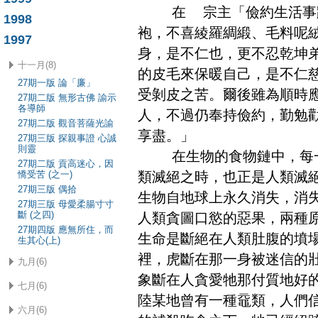
在 宗主「儉約生活事蹟
1998
袍，不喜綾羅綢緞、毛料呢絨
1997
身，是不仁也，更不忍乾坤
十一月(8)
的皮毛來保暖自己，是不仁
27期一版 論「廉」
受剝皮之苦。爾後雖為順時
27期二版 無形古佛 諭示
各導師
人，不過仍奉持儉約，勤勉
27期二版 觀音菩薩光諭
享盡。」
27期三版 探親事證 心誠
則靈
在生物的食物鏈中，每一
27期二版 貢高迷心，因
憍受苦 (之一)
類滅絕之時，也正是人類滅
27期三版 偶拾
生物自地球上永久消失，消
27期三版 母愛柔腸寸寸
斷 (之四)
人類貪圖口慾的惡果，兩種
27期四版 應無所住，而
生命是斷絕在人類肚腹的墳
生其心(上)
裡，虎斷在那一身被迷信的
九月(6)
象斷在人貪愛牠那付質地好
七月(6)
陸某地曾有一種黿類，人們
六月(6)