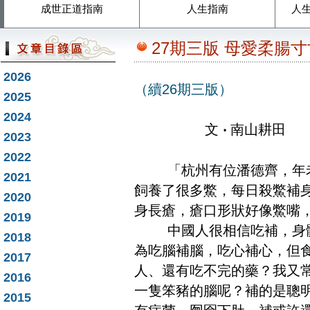
成世正道指南
人生指南
人
27期三版 母愛柔腸寸
2026
（續26期三版）
2025
2024
文
‧
南山耕田
2023
2022
「杭州有位潘德齊，年
2021
飼養了很多鱉，每日殺鱉補
2020
身長瘡，瘡口形狀好像鱉嘴
2019
中國人很相信吃補，身體
2018
為吃腦補腦，吃心補心，但
2017
人、還有吃不完的藥？我又
2016
一隻笨豬的腦呢？補的是聰
2015