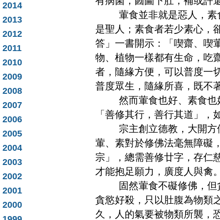
有病菌，囫圇下肚，補或許
2014
葷食並非就是惡人，素食
2013
是聖人；素食者若少素心，
2012
答」一書開示：「喫齋、喫
2011
物、植物一樣都有生命，吃
2010
者，隨緣方便，可以普度一
2009
普度眾生，隨緣所喜，既不
2008
然而葷食也好、素食也好
2007
「善修其行，善行其道」，
2006
宗主創立德教，大開方便
2005
葷、素對於修佛法毫無障礙
2004
宗」，總需善修廿字，存仁
2003
才能抱足願力，廣度人與禽
2002
固然葷食不礙修佛，但貪
2001
貪慾好殺，只以肚腹為物類
2000
久，人的氣要被物類所襲，
1999