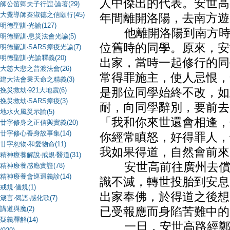
人中傑出的代表。安世高
師公笛卿夫子行誼‧論著(29)
大覺導師秦淑德之信願行(45)
年間離開洛陽，去南方遊
明德聖訓‧光諭(127)
他離開洛陽到南方時，
明德聖訓‧息災法會光諭(5)
位舊時的同學。原來，安
明德聖訓‧SARS瘴疫光諭(7)
明德聖訓‧光諭釋義(20)
出家，當時一起修行的同
大慈大悲之普渡法會(26)
常得罪施主，使人忌恨，
建大法會秉天命之精義(3)
挽災救劫‧921大地震(6)
是那位同學始終不改，如
挽災救劫‧SARS瘴疫(3)
耐，向同學辭別，要前去
地水火風災示諭(5)
「我和你來世還會相逢，
廿字修身之正信與實義(20)
廿字修心養身故事集(14)
你經常瞋怒，好得罪人，
廿字恕物‧和愛物命(11)
我如果得道，自然會前來
精神療養解說‧戒規‧醫道(31)
安世高前往廣州去償還
精神療養感應實證(78)
精神療養會巡迴義診(14)
識不滅，轉世投胎到安息
戒規‧儀規(1)
出家奉佛，於得道之後想
箴言‧偈語‧感化歌(7)
講道與魔(2)
已受報應而身陷苦難中的
疑義釋解(14)
一日，安世高路經鄭亭