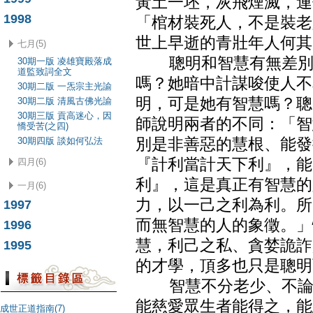
黃土一坯，灰飛煙滅，連
1998
「棺材裝死人，不是裝老
世上早逝的青壯年人何其
七月(5)
聰明和智慧有無差別？
30期一版 凌雄寶殿落成
道監致詞全文
嗎？她暗中計謀唆使人不
30期二版 一炁宗主光諭
明，可是她有智慧嗎？聰
30期二版 清風古佛光諭
30期三版 貢高迷心，因
師說明兩者的不同：「智
憍受苦(之四)
30期四版 談如何弘法
別是非善惡的慧根、能發
『計利當計天下利』，能
四月(6)
利』，這是真正有智慧的
一月(6)
力，以一己之利為利。所
1997
而無智慧的人的象徵。」
1996
慧，利己之私、貪婪詭詐
1995
的才學，頂多也只是聰明
智慧不分老少、不論富
能慈愛眾生者能得之，能
成世正道指南(7)