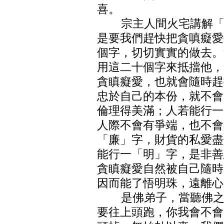
喜。
宗主人間火宅講解「捷
是要我們趕快把貪嗔癡愛
個字，切切實實的做去。
用這二十個字來抵擋他，
貪瞋癡愛，也就會隨時趕
忠於自己的本份，就不會
倫理得美滿；人若能行一
人際不會有爭端，也不會
「廉」字，財貨的私愛盡
能行一「明」字，是非善
貪瞋癡愛自然被自己隨時
因而能了悟明珠，遠離心
是佛弟子，當聽佛之善
要往上頭跑，你我會不會