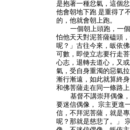
是抱著一種忿氣，這個忿
他會朝地下跑 是重得了
的，他就會朝上跑。
一個朝上頭跑，一個朝
怕他天天對泥菩薩磕頭，
呢？」古往今來，皈依佛
可數，即使立志要行走菩
心志，退轉去道心，又或
氣，受自身重濁的惡氣拉
漸行漸遠，如此就算終身
和佛菩薩走在同一條路上
基督不講崇拜偶像，事
要迷信偶像， 宗主更進
信，不拜泥菩薩，就是專
呢？那就是慈悲了。」 
像、不迷信偶像，皈依主