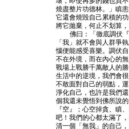
壞，即使再多的錢也買不
燒盡整片功德林。」瞋恚
它還會燒毀自己累積的功
將它拋棄，何止不划算，
佛曰：「徹底調伏『我
「我」就不會與人群爭執
惱便能感受喜樂。調伏自
不在外境，而在內心的無
戰場上戰勝千萬敵人的勝
生活中的逆境，我們會很
不敢面對自己的弱點，運
淨化自己，也許是我們還
個我還未覺悟到佛所說的
『空』；心空掉貪、瞋、
吧！我們的心都太滿了，
清一個「無我」的自己，