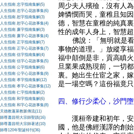
人生指南 忠字指南集解(5)
周少夫人殯殮，沒有人為
人生指南 忠字心花故事集(6)
婢憐憫而哭，童稚且知因
人生指南 恕字指南集解(3)
德，智慧在童稚的純真裏
人生指南 恕字心花故事集(4)
人生指南 廉字指南集解(3)
性的成年人身上，智慧超
人生指南 廉字心花故事集(4)
佛說：「無明就是看不
人生指南 正字指南集解(7)
事物的道理。」放縱享福
人生指南 正字心花故事集(7)
人生指南 信字指南集解(4)
福中顛倒是非，貢高瞋火
人生指南 信字心花故事集(5)
旦業果成熟現前，一切都
人生指南 公字指南集解(6)
人生指南 公字心花故事集(9)
裏。她出生仕宦之家，嫁
人生指南 孝字指南集解(12)
是一場空嗎？這份福竟只
人生指南 孝字心花故事集(12)
人生指南 仁字指南集解(2)
人生指南 和字指南集解(6)
四、修行少柔心，沙門墮
人生指南 和字心花故事集(8)
天德教蓬萊教脈傳流(11)
漢桓帝建和初年，安息
師尊蕭昌明大宗師聖蹟(16)
師尊蕭昌明大宗師著述(10)
國，他是佛經漢譯的創始
師尊120年聖誕特刊(36)