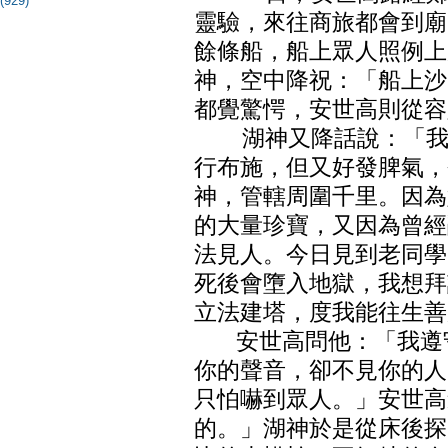
(929)
靈驗，來往商旅都會到廟
餘條船，船上眾人照例上
神，空中降祝：「船上沙
都覺驚愕，安世高則從容
湖神又降話說：「我就
行布施，但又好發脾氣，
神，管轄周圍千里。因為
的大量珍寶，又因為曾經
法見人。今日見到老同學
死後會墮入地獄，我想拜
立法建塔，度我能往生善
安世高問他：「我遵守
你的聲音，卻不見你的人
只怕嚇到眾人。」安世高
的。」湖神於是從床後探