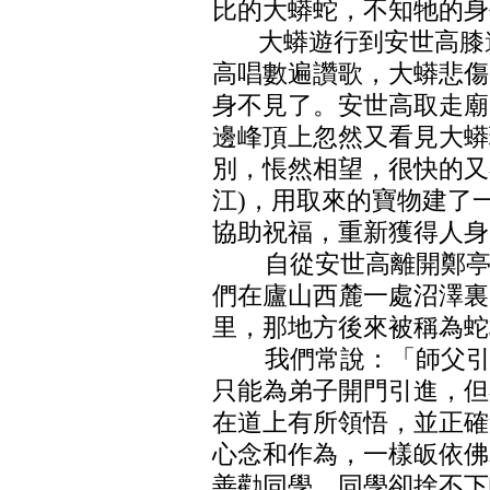
比的大蟒蛇，不知牠的身
大蟒遊行到安世高膝邊
高唱數遍讚歌，大蟒悲傷
身不見了。安世高取走廟
邊峰頂上忽然又看見大蟒
別，悵然相望，很快的又
江)，用取來的寶物建了
協助祝福，重新獲得人身
自從安世高離開鄭亭湖
們在廬山西麓一處沼澤裏
里，那地方後來被稱為蛇
我們常說：「師父引進
只能為弟子開門引進，但
在道上有所領悟，並正確
心念和作為，一樣皈依佛
善勸同學，同學卻捨不下