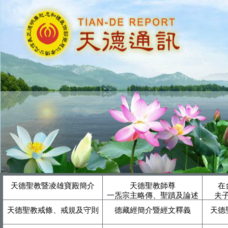
天德聖教暨凌雄寶殿簡介
天德聖教師尊
在
一炁宗主略傳、聖蹟及論述
夫
天德聖教戒條、戒規及守則
德藏經簡介暨經文釋義
天德