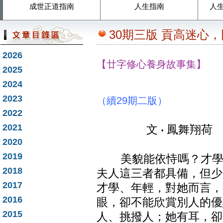
成世正道指南
人生指南
人
30期三版 貢高迷心，
2026
【廿字修心養身故事集】
2025
2024
2023
（續29期二版）
2022
2021
文
鳳舞翔荷
‧
2020
2019
美貌能依恃嗎？才學能
2018
夫人這三者都具備，但少
2017
才學、年輕，對她而言，
2016
眼，卻不能欣賞別人的優
2015
人、挑撥人；她有耳，卻