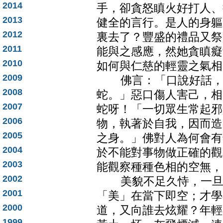
2014
手，卻貪怒瞋火好打人、
2013
健全的言行。是人的身軀
2012
裏去了？豐盛的禮品又祭
2011
能與之感應，然她貪瞋癡
2010
如何與仁慈的輕靈之氣相
2009
佛言：「口說好話，如
2008
蛇。」惡口傷人害己，相
2007
蛇呀！「一切眾生常起邪
2006
物，執著於自我，因而造
2005
之身。」佛對人為何會有
2004
於不能對事物做正確的觀
2003
能觀察種種色相的空無，
2002
美貌不足久恃，一旦惡
2001
「美」在當下即空；才學
2000
道，又向誰去炫耀？年輕
1999