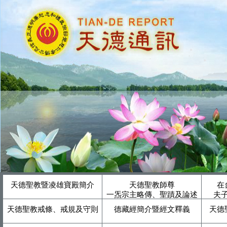
天德聖教暨凌雄寶殿簡介
天德聖教師尊
在
一炁宗主略傳、聖蹟及論述
夫
天德聖教戒條、戒規及守則
德藏經簡介暨經文釋義
天德