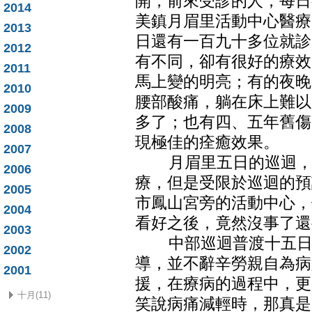
開，前來受診的人，每日
2014
美鎮月眉里活動中心醫療
2013
日還有一百九十多位就診
2012
有不同，卻有很好的療效
2011
馬上變的明亮；有的夜晚
2010
腰部酸痛，躺在床上難以
2009
多了；也有四、五年舊傷
2008
現極佳的痊癒效果。
2007
月眉里五日的巡迴，人
2006
療，但是受限於巡迴的預
2005
市鳳山宮旁的活動中心，
2004
看好之後，竟然沒事了還
2003
中部巡迴普渡十五日的
2002
導，並不辭辛勞親自為病
2001
援，在療病的過程中，更
十月(11)
笑說病痛減輕時，那真是