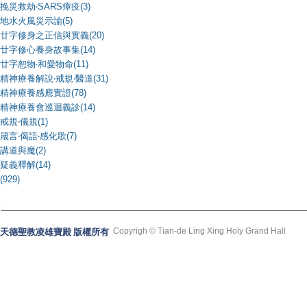
挽災救劫‧SARS瘴疫(3)
地水火風災示諭(5)
廿字修身之正信與實義(20)
廿字修心養身故事集(14)
廿字恕物‧和愛物命(11)
精神療養解說‧戒規‧醫道(31)
精神療養感應實證(78)
精神療養會巡迴義診(14)
戒規‧儀規(1)
箴言‧偈語‧感化歌(7)
講道與魔(2)
疑義釋解(14)
(929)
Copyrigh © Tian-de Ling Xing Holy Grand Hall
天德聖教凌雄寶殿 版權所有