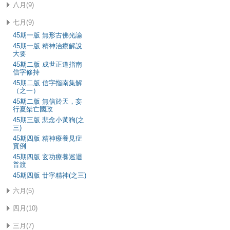
八月(9)
七月(9)
45期一版 無形古佛光諭
45期一版 精神治療解說
大要
45期二版 成世正道指南
信字修持
45期二版 信字指南集解
（之一）
45期二版 無信於天，妄
行夏桀亡國政
45期三版 悲念小黃狗(之
三)
45期四版 精神療養見症
實例
45期四版 玄功療養巡迴
普渡
45期四版 廿字精神(之三)
六月(5)
四月(10)
三月(7)