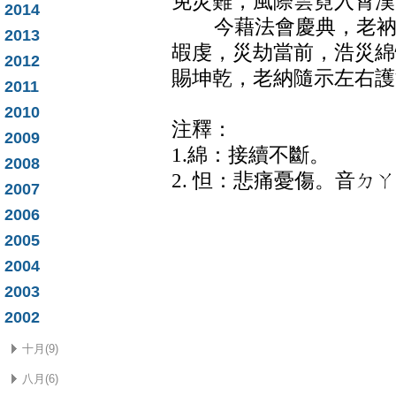
免災難，風際雲霓入霄漢
2014
今藉法會慶典，老衲以
2013
嘏虔，災劫當前，浩災綿
2012
賜坤乾，老納隨示左右護
2011
2010
注釋：
2009
1.綿：接續不斷。
2008
2. 怛：悲痛憂傷。音ㄉㄚ
2007
2006
2005
2004
2003
2002
十月(9)
八月(6)