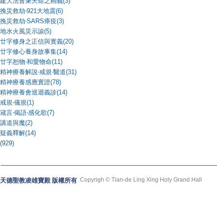
建大法會秉天命之精義(3)
挽災救劫‧921大地震(6)
挽災救劫‧SARS瘴疫(3)
地水火風災示諭(5)
廿字修身之正信與實義(20)
廿字修心養身故事集(14)
廿字恕物‧和愛物命(11)
精神療養解說‧戒規‧醫道(31)
精神療養感應實證(78)
精神療養會巡迴義診(14)
戒規‧儀規(1)
箴言‧偈語‧感化歌(7)
講道與魔(2)
疑義釋解(14)
(929)
Copyrigh © Tian-de Ling Xing Holy Grand Hall
天德聖教凌雄寶殿 版權所有