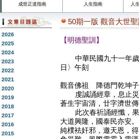
成世正道指南
人生指南
人
50期一版 觀音大世
2026
【明德聖訓】
2025
2024
中華民國九十一年歲次
2023
日〉午刻
2022
2021
觀音佛祖 降德門乾坤子
2020
虔誠誦經章，息止災劫
2019
蒼生宇宙清，廿字濟世傳
2018
此次春祈誦經懺，果豐
2017
大道興隆，國泰民亦安。
2016
純樸袪奸邪，邀天恩，得
2015