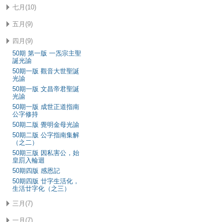
七月(10)
五月(9)
四月(9)
50期 第一版 一炁宗主聖
誕光諭
50期一版 觀音大世聖誕
光諭
50期一版 文昌帝君聖誕
光諭
50期一版 成世正道指南
公字修持
50期二版 覺明金母光諭
50期二版 公字指南集解
（之二）
50期三版 因私害公，始
皇罰入輪迴
50期四版 感恩記
50期四版 廿字生活化，
生活廿字化（之三）
三月(7)
一月(7)