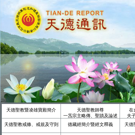
天德聖教暨凌雄寶殿簡介
天德聖教師尊
在
一炁宗主略傳、聖蹟及論述
夫
天德聖教戒條、戒規及守則
德藏經簡介暨經文釋義
天德