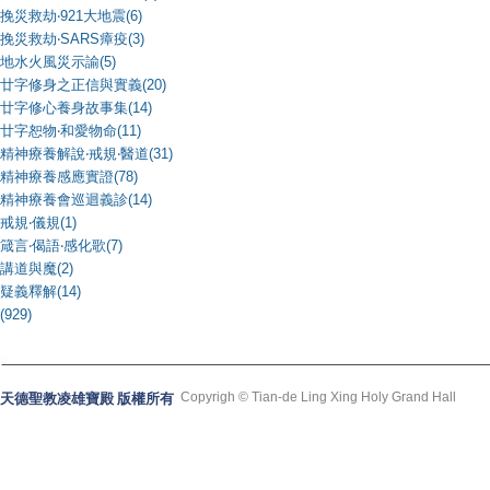
挽災救劫‧921大地震(6)
挽災救劫‧SARS瘴疫(3)
地水火風災示諭(5)
廿字修身之正信與實義(20)
廿字修心養身故事集(14)
廿字恕物‧和愛物命(11)
精神療養解說‧戒規‧醫道(31)
精神療養感應實證(78)
精神療養會巡迴義診(14)
戒規‧儀規(1)
箴言‧偈語‧感化歌(7)
講道與魔(2)
疑義釋解(14)
(929)
Copyrigh © Tian-de Ling Xing Holy Grand Hall
天德聖教凌雄寶殿 版權所有