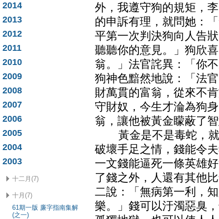
2014
外，我遵守狗的規矩，李
2013
的申訴有理，就問她：「
2012
平第一次判決狗向人告狀
2011
聽聽你的意見。」狗欣喜
2010
翁。」法官詫異：「你不
2009
狗神色黯然地說：「法官
2008
財萬貫的富翁，從來不肯
2007
守財奴，今生才淪為狗身
2006
翁，讓他被黃金矇蔽了智
2005
黃金是不是毒蛇，就在
2004
破壞手足之情，錢能令夫
2003
一文錢能逼死一條英雄好
了錢之外，人還有其他比
十二月(7)
二說：「無病第一利，知
十月(7)
樂。」錢可以汙濁惡臭，
61期一版 廉字指南集解
(之一)