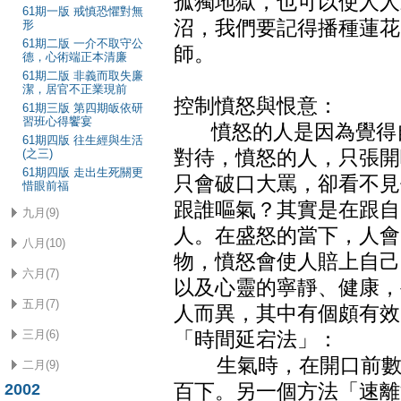
孤獨地獄，也可以使人人
61期一版 戒慎恐懼對無
沼，我們要記得播種蓮花
形
61期二版 一介不取守公
師。
德，心術端正本清廉
61期二版 非義而取失廉
潔，居官不正業現前
控制憤怒與恨意：
61期三版 第四期皈依研
習班心得饗宴
憤怒的人是因為覺得自
61期四版 往生經與生活
(之三)
對待，憤怒的人，只張開
61期四版 走出生死關更
只會破口大罵，卻看不見
惜眼前福
跟誰嘔氣？其實是在跟自
九月(9)
人。在盛怒的當下，人會
八月(10)
物，憤怒會使人賠上自己
六月(7)
以及心靈的寧靜、健康，
五月(7)
人而異，其中有個頗有效
三月(6)
「時間延宕法」：
生氣時，在開口前數十
二月(9)
2002
百下。另一個方法「速離