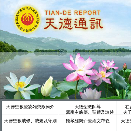
天德聖教暨凌雄寶殿簡介
天德聖教師尊
在
一炁宗主略傳、聖蹟及論述
夫
天德聖教戒條、戒規及守則
德藏經簡介暨經文釋義
天德