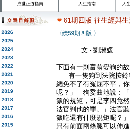
成世正道指南
人生指南
人
61期四版 往生經與生
2026
〈續59期四版 〉
2025
2024
文
‧
劉淑媛
2023
2022
下面有一則富翁變狗的故
2021
有一隻狗到法院按鈴申
2020
總免不了有冤屈不平，你
2019
呢？」 狗委曲地說：「
2018
飯的規矩，可是李四竟然
2017
法官判他的罪。」法官聽
2016
飯吃還有什麼規矩呢？」
2015
只有前面兩條腿可以伸進