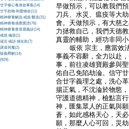
早做預示，可以教我們預
廿字修心養身故事集(14)
廿字恕物‧和愛物命(11)
刀兵、水災、瘟疫等大劫
精神療養解說‧戒規‧醫道(31)
會。天做預示，有大慈之
精神療養感應實證(78)
精神療養會巡迴義診(14)
力拯救自己，我們天德教
戒規‧儀規(1)
真靈的輔助，經功非同小
箴言‧偈語‧感化歌(7)
皈依 宗主，應當效法
講道與魔(2)
疑義釋解(14)
事義不容辭，全力以赴，
(929)
事，前往凌雄寶殿參與聖
佑自己免陷劫淪。信守廿
合廿字義理之處，洗心革
揚正氣，不沈淪於物慾，
守護道德精神，檢點言行
神，匯集眾人的正氣與願
蒼，如此感格天心，天必
願，那麼人心可回，災劫