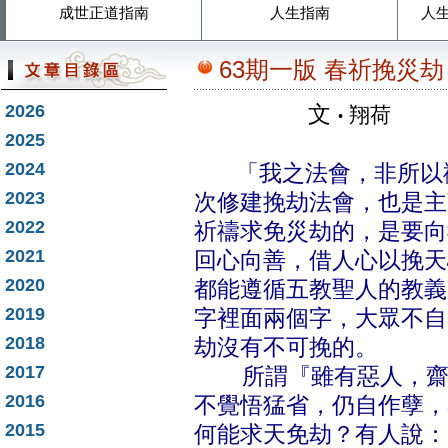
成世正道指南
人生指南
人
63期一版 春祈挽災
2026
文
‧
翔荷
2025
2024
「我之法會，非所以禱
2023
次修建挽劫法會，也是主
2022
祈禱求免災劫的，是要向
2021
回心向善，借人心以挽天
2020
都能遵循五教聖人的教義
2019
字裡面兩個字，大眾不自
2018
劫沒有不可挽的。
2017
所謂『雖有惡人，齋戒
2016
不覺悟猛省，仍自作孽，
2015
何能求天免劫？有人說：