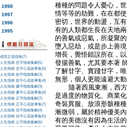
種種的問題令人憂心，世
1998
情等等的劫難，在在都使
1997
密切，世界的動盪，互有
1996
有的人類都生長在天地兩
1995
的善氣或惡氣，所凝聚的
墮入惡劫，或是步上善境
增長，覺悟錯誤所在，以
成世正道指南(7)
發揚善氣，尤其要本著 
人生指南 忠字指南集解(5)
人生指南 忠字心花故事集(6)
了解廿字、實踐廿字，唯
人生指南 恕字指南集解(3)
無形，個人更能遠避大動
人生指南 恕字心花故事集(4)
隨著西風東漸，西方科
人生指南 廉字指南集解(3)
人生指南 廉字心花故事集(4)
是過度的物質化、商業化
人生指南 正字指南集解(7)
奇裝異服、放浪形骸種種
人生指南 正字心花故事集(7)
人生指南 信字指南集解(4)
漸微弱，屬於精神優美內
人生指南 信字心花故事集(5)
有的美德沒有因為生活的
人生指南 公字指南集解(6)