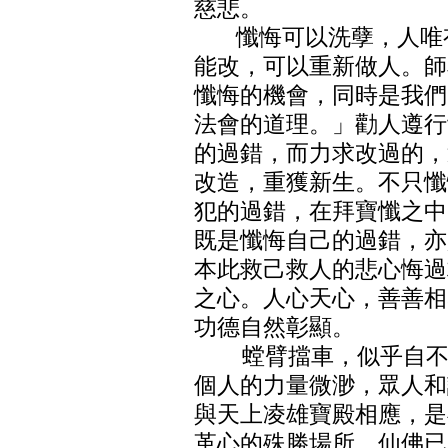
慈悲。
懺悔可以洗孽，人唯有
能改，可以重新做人。師
懺悔的機會，同時是我們
法會的道理。」勸人遵行
的過錯，而力求改過的，
改造，重獲新生。不只懺
犯的過錯，在拜寶懺之中
既是懺悔自己的過錯，亦
本此救己救人的悲心悔過
之心。人心天心，善善相
功德自然彰顯。
螳臂擋車，似乎自不量
個人的力量微渺，眾人和
與天上凌雄寶殿相應，是
革心的殊勝場所，仙佛已