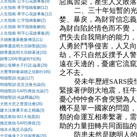
惡風習染，產生人文敗落
人生指南 公字心花故事集(9)
人生指南 孝字指南集解(12)
二、三十年短暫的光陰
人生指南 孝字心花故事集(12)
婪、暴戾，為財背信忘義
人生指南 仁字指南集解(2)
人生指南 和字指南集解(6)
為財自陷於情色而不覺，
人生指南 和字心花故事集(8)
們失去自我簡約的能力，
天德教蓬萊教脈傳流(11)
人勇於鬥爭侵害，人又向
師尊蕭昌明大宗師聖蹟(16)
師尊蕭昌明大宗師著述(10)
劫，不只自然反撲予人警
師尊120年聖誕特刊(36)
遠在天邊的，憂慮它流竄
師公笛卿夫子行誼‧論著(29)
之不去。
大覺導師秦淑德之信願行(45)
明德聖訓‧光諭(127)
癸未年歷經SARS疫
明德聖訓‧息災法會光諭(5)
緊接著伊朗大地震，狂牛
明德聖訓‧SARS瘴疫光諭(7)
明德聖訓‧光諭釋義(20)
憂心忡忡會不會突變為人
大慈大悲之普渡法會(26)
機不是單一國家的問題，
建大法會秉天命之精義(3)
類的命運互相牽繫著，需
挽災救劫‧921大地震(6)
挽災救劫‧SARS瘴疫(3)
助的力量扭轉共同面臨的
地水火風災示諭(5)
防患未然是聰明人的抉
廿字修身之正信與實義(20)