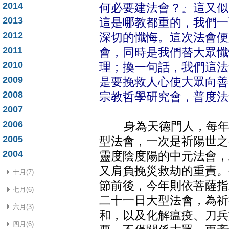
2014
何必要建法會？』這又似
2013
這是哪教都重的，我們一
2012
深切的懺悔。這次法會便
2011
會，同時是我們替大眾懺
2010
理；換一句話，我們這法
2009
是要挽救人心使大眾向善
2008
宗教哲學研究會，普度法
2007
2006
身為天德門人，每年必
2005
型法會，一次是祈陽世之
2004
靈度陰度陽的中元法會，
又肩負挽災救劫的重責。
十月(7)
節前後，今年則依菩薩指
七月(6)
二十一日大型法會，為祈
六月(3)
和，以及化解瘟疫、刀兵
四月(6)