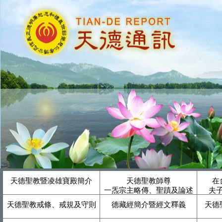
天德聖教暨凌雄寶殿簡介
天德聖教師尊
在
一炁宗主略傳、聖蹟及論述
夫
天德聖教戒條、戒規及守則
德藏經簡介暨經文釋義
天德