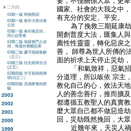
要，不僅關係大眾，更牽
二月(8)
國家、社會的大我之中，
63期一版 明德聖訓
有充分的安定、平安。
63期一版 春祈大慈法會
為了挽救三期延康劫難
公告
63期一版 春祈挽災劫，
開創普度大法，匯集人與
同心赴聖會
63期二版 地獄無門人自
薦性性靈靈，轉化惡戾之
招，悔過向善離惡果
善， 師尊為世人所傳的
63期二版 廉字指南集解
（之三）
面的祈求上天停止災劫，
63期三版 往生經與生活
(之五）
「和氣致祥，惡氣招災
63期四版 廿字真經經典
分道理，所以皈依 宗主
研討(之二）
63期四版 流感療養的經
教化自己的心，效法天地
驗
人的善念善行，推而擴及
2003
都遵循五教聖人的真實教
2002
麼大眾自己都不做惡造劫
2001
回，災劫既然挽回，大眾
2000
近幾年來，天災人禍頻
1999