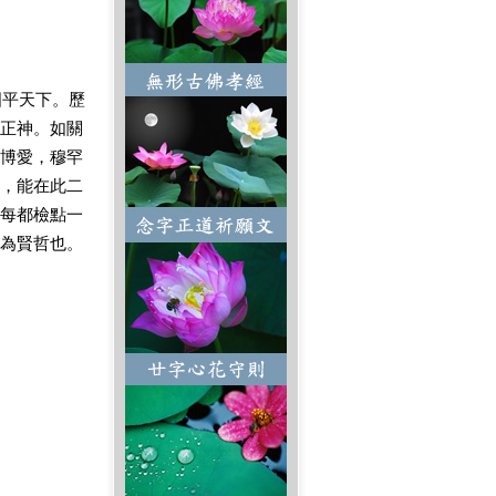
平天下。歷
正神。如關
博愛，穆罕
，能在此二
每都檢點一
為賢哲也。