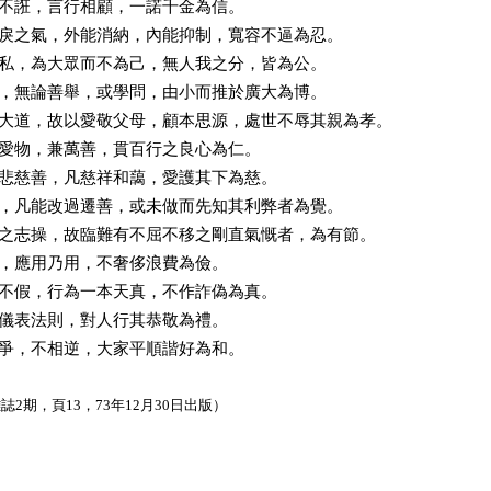
不誑，言行相顧，一諾千金為信。
戾之氣，外能消納，內能抑制，寬容不逼為忍。
私，為大眾而不為己，無人我之分，皆為公。
，無論善舉，或學問，由小而推於廣大為博。
大道，故以愛敬父母，顧本思源，處世不辱其親為孝。
愛物，兼萬善，貫百行之良心為仁。
悲慈善，凡慈祥和藹，愛護其下為慈。
，凡能改過遷善，或未做而先知其利弊者為覺。
之志操，故臨難有不屈不移之剛直氣慨者，為有節。
，應用乃用，不奢侈浪費為儉。
不假，行為一本天真，不作詐偽為真。
儀表法則，對人行其恭敬為禮。
爭，不相逆，大家平順諧好為和。
2期，頁13，73年12月30日出版）