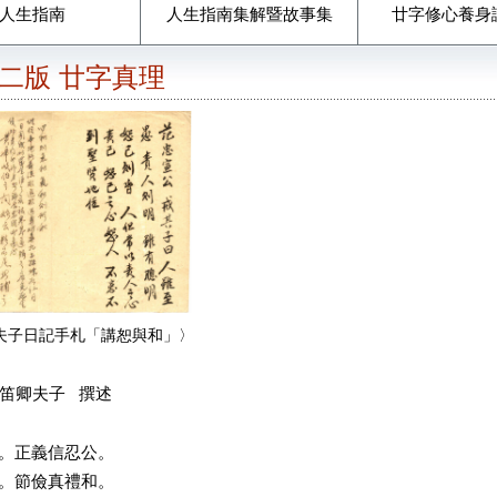
人生指南
人生指南集解暨故事集
廿字修心養身
期二版 廿字真理
夫子日記手札「講恕與和」〉
笛卿夫子 撰述
。正義信忍公。
。節儉真禮和。