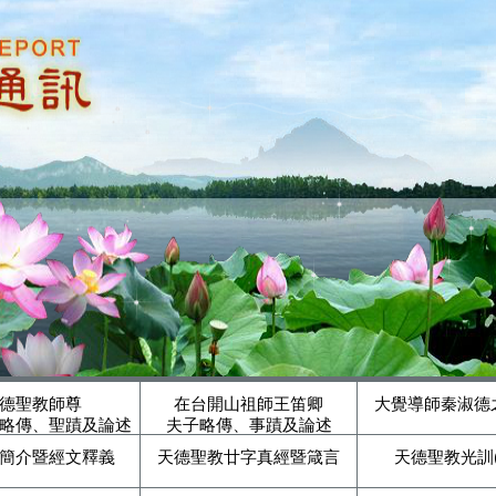
德聖教師尊
在台開山祖師王笛卿
大覺導師秦淑德
略傳、聖蹟及論述
夫子略傳、事蹟及論述
簡介暨經文釋義
天德聖教廿字真經暨箴言
天德聖教光訓(