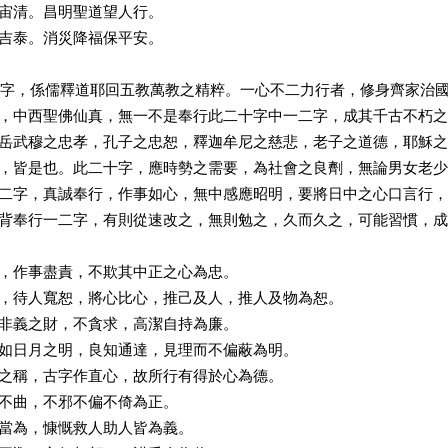
宙清。昌明聖道望人行。
吉泰。消災降福保平安。
，係儒釋道耶回五教萬教之精粹。一心不二力行者，修身齊家治國
，中西聖佛仙真，無一不是奉行此二十字中一二字，成其千古不朽之
岳武穆之忠孝，孔子之忠恕，釋迦牟尼之慈悲，老子之道德，耶穌之
，皆是也。此二十字，應時勢之需要，為社會之良劑，無論男女老少
二字，真誠奉行，作事如心，無中感應昭明，要將日中之心口言行，
背奉行一二字，有則從速改之，無則勉之，久而久之，可能習慣，成
，作事盡責，不欺其中正之心為忠。
，待人寬恕，將心比心，推己及人，推人及物為恕。
非義之財，不貪求，高潔自持為廉。
如日月之明，良知通達，見理而不偏蔽為明。
之稱，古字作直心，故所行有得於心為德。
不曲，不邪不偏不倚為正。
當為，慷慨救人助人皆為義。