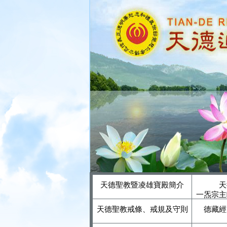
天德聖教暨凌雄寶殿簡介
天
一炁宗主
天德聖教戒條、戒規及守則
德藏經