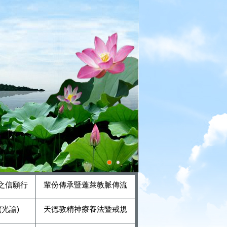
之信願行
輩份傳承暨蓬萊教脈傳流
光諭)
天德教精神療養法暨戒規