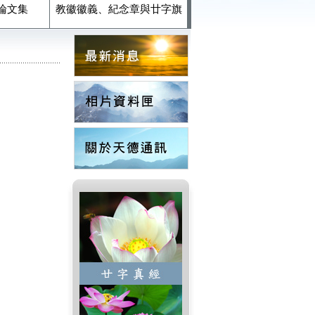
論文集
教徽徽義、紀念章與廿字旗