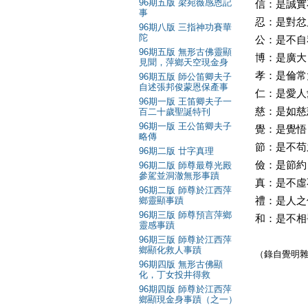
96期五版 梁宛薇感恩記
信：是誠實
事
忍：是對忿
96期八版 三指神功賽華
陀
公：是不自
96期五版 無形古佛靈顯
博：是廣大
見聞，萍鄉天空現金身
孝：是倫常
96期五版 師公笛卿夫子
自述張邦俊蒙恩保產事
仁：是愛人
96期一版 王笛卿夫子一
慈：是如慈
百二十歲聖誕特刊
96期一版 王公笛卿夫子
覺：是覺悟
略傳
節：是不苟
96期二版 廿字真理
儉：是節約
96期二版 師尊最尊光殿
參駕並洞澈無形事蹟
真：是不虛
96期二版 師尊於江西萍
鄉靈顯事蹟
禮：是人之
96期三版 師尊預言萍鄉
和：是不相
靈感事蹟
96期三版 師尊於江西萍
鄉顯化救人事蹟
（錄自覺明雜誌
96期四版 無形古佛顯
化，丁女投井得救
96期四版 師尊於江西萍
鄉顯現金身事蹟（之一）