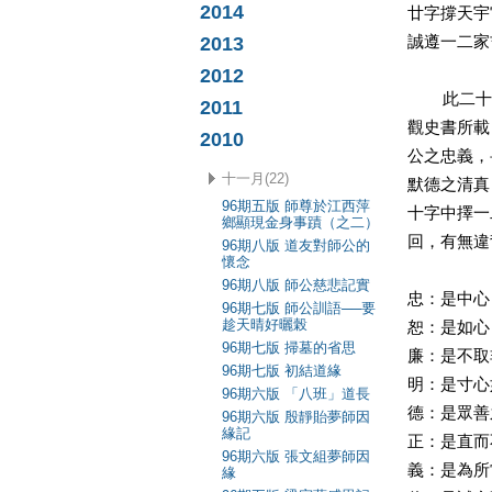
2014
廿字撐天宇
2013
誠遵一二家
2012
此二十字
2011
觀史書所載
2010
公之忠義，
十一月(22)
默德之清真
96期五版 師尊於江西萍
十字中擇一
鄉顯現金身事蹟（之二）
回，有無違
96期八版 道友對師公的
懷念
96期八版 師公慈悲記實
忠：是中心
96期七版 師公訓語──要
趁天晴好曬榖
恕：是如心
96期七版 掃墓的省思
廉：是不取
96期七版 初結道緣
明：是寸心
96期六版 「八班」道長
德：是眾善
96期六版 殷靜貽夢師因
緣記
正：是直而
96期六版 張文組夢師因
義：是為所
緣