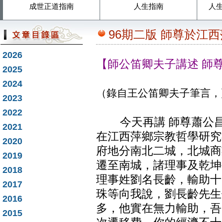
成世正道指南
人生指南
人
96期二版 師尊於江
2026
【師公笛卿夫子講述 師
2025
2024
（錄自王公笛卿夫子筆言，
2023
2022
今天再講 師尊蕭公昌
2021
在江西萍鄉宗教哲學研究
2020
府地分南北二城，北城商
2019
遷至南城，諸理事及乾坤
2018
理事姓劉名長齡，輸助十
2017
珠等向我說，劉長齡先生
2016
多，他實在無力輸助，吾
2015