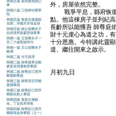
96期五版 梁宛薇感恩記
外，房屋依然完整。
事
96期八版 三指神功賽華
戰爭平息，縣府恢復辦
陀
點。他這棟房子並列紀高
96期五版 無形古佛靈顯
見聞，萍鄉天空現金身
長齡所以能獲吾 師尊庇
96期五版 師公笛卿夫子
自述張邦俊蒙恩保產事
財十元虔心為道之功，有
96期一版 王笛卿夫子一
十分恩惠。今特講此靈顯
百二十歲聖誕特刊
96期一版 王公笛卿夫子
道、繼往開來之啟示。
略傳
96期二版 廿字真理
96期二版 師尊最尊光殿
王笛卿 
參駕並洞澈無形事蹟
月初九日
96期二版 師尊於江西萍
鄉靈顯事蹟
96期三版 師尊預言萍鄉
靈感事蹟
96期三版 師尊於江西萍
鄉顯化救人事蹟
96期四版 無形古佛顯
化，丁女投井得救
96期四版 師尊於江西萍
鄉顯現金身事蹟（之一）