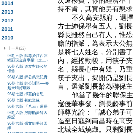
次遷移費，你的經濟不十
2014
持不肯，其實他另有懇求
2013
不久高安縣府，選擇聯
2012
方士紳保舉有五人，劉長
2011
縣長雖然自己有人，惟恐
2010
膽的指派，為表示大公無
十一月(22)
是將七人姓名，分別書了
96期五版 師尊於江西萍
內，經搖動後，用筷子夾
鄉顯現金身事蹟（之二）
96期八版 道友對師公的
名，縣長心中有疑，乃重
懷念
筷子夾出，揭開仍是劉長
96期八版 師公慈悲記實
96期七版 師公訓語──要
言，選派劉長齡為聯保主
趁天晴好曬榖
他當了幾年的聯保主任
96期七版 掃墓的省思
96期七版 初結道緣
寇侵華事發，劉長齡事前
96期六版 「八班」道長
師尊光諭：「誠心弟子可
96期六版 殷靜貽夢師因
緣記
迄至日寇到南昌時在高安
96期六版 張文組夢師因
緣
北城全城燒燬。只剩劉長