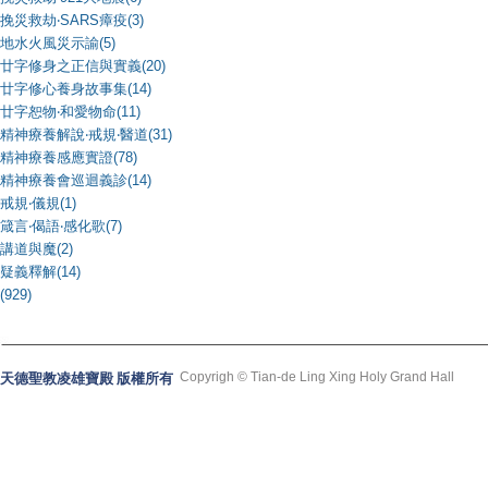
挽災救劫‧SARS瘴疫(3)
地水火風災示諭(5)
廿字修身之正信與實義(20)
廿字修心養身故事集(14)
廿字恕物‧和愛物命(11)
精神療養解說‧戒規‧醫道(31)
精神療養感應實證(78)
精神療養會巡迴義診(14)
戒規‧儀規(1)
箴言‧偈語‧感化歌(7)
講道與魔(2)
疑義釋解(14)
(929)
Copyrigh © Tian-de Ling Xing Holy Grand Hall
天德聖教凌雄寶殿 版權所有