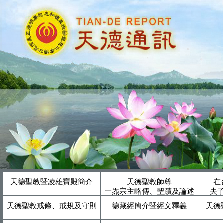
天德聖教暨凌雄寶殿簡介
天德聖教師尊
在
一炁宗主略傳、聖蹟及論述
夫
天德聖教戒條、戒規及守則
德藏經簡介暨經文釋義
天德