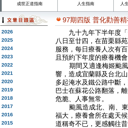
成世正道指南
人生指南
人
97期四版 普化勸善
2026
九十九年下半年度「普
2025
八日至廿四，在苗栗縣苑
2024
服務，每日療養人次有百
2023
且預約下年度的療養機會
2022
期間又適逢梅姬颱風外
2021
響，造成宜蘭縣及台北山
2020
多起淹水及鐵公路中斷，
2019
巴士在蘇花公路翻落，離
2018
危脆、人事無常。
2017
颱風造成北、南、東部
2016
福大，療養會所在處天候
2015
道稱奇不已，更感觸往昔