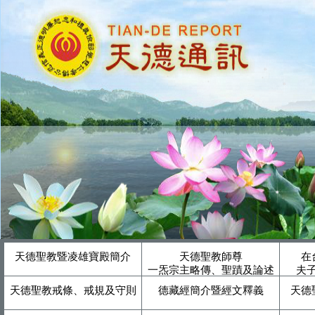
天德聖教暨凌雄寶殿簡介
天德聖教師尊
在
一炁宗主略傳、聖蹟及論述
夫
天德聖教戒條、戒規及守則
德藏經簡介暨經文釋義
天德