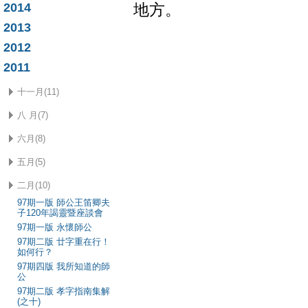
2014
地方。
2013
2012
2011
十一月(11)
八 月(7)
六月(8)
五月(5)
二月(10)
97期一版 師公王笛卿夫
子120年謁靈暨座談會
97期一版 永懷師公
97期二版 廿字重在行！
如何行？
97期四版 我所知道的師
公
97期二版 孝字指南集解
(之十)