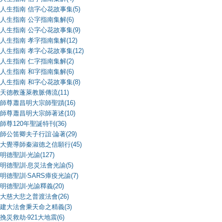
人生指南 信字心花故事集(5)
人生指南 公字指南集解(6)
人生指南 公字心花故事集(9)
人生指南 孝字指南集解(12)
人生指南 孝字心花故事集(12)
人生指南 仁字指南集解(2)
人生指南 和字指南集解(6)
人生指南 和字心花故事集(8)
天德教蓬萊教脈傳流(11)
師尊蕭昌明大宗師聖蹟(16)
師尊蕭昌明大宗師著述(10)
師尊120年聖誕特刊(36)
師公笛卿夫子行誼‧論著(29)
大覺導師秦淑德之信願行(45)
明德聖訓‧光諭(127)
明德聖訓‧息災法會光諭(5)
明德聖訓‧SARS瘴疫光諭(7)
明德聖訓‧光諭釋義(20)
大慈大悲之普渡法會(26)
建大法會秉天命之精義(3)
挽災救劫‧921大地震(6)