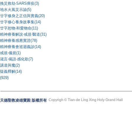
挽災救劫‧SARS瘴疫(3)
地水火風災示諭(5)
廿字修身之正信與實義(20)
廿字修心養身故事集(14)
廿字恕物‧和愛物命(11)
精神療養解說‧戒規‧醫道(31)
精神療養感應實證(78)
精神療養會巡迴義診(14)
戒規‧儀規(1)
箴言‧偈語‧感化歌(7)
講道與魔(2)
疑義釋解(14)
(929)
Copyrigh © Tian-de Ling Xing Holy Grand Hall
天德聖教凌雄寶殿 版權所有