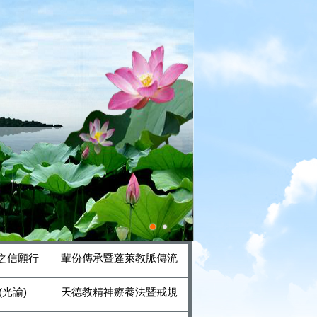
之信願行
輩份傳承暨蓬萊教脈傳流
光諭)
天德教精神療養法暨戒規