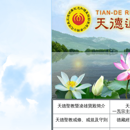
天德聖教暨凌雄寶殿簡介
天
一炁宗主
天德聖教戒條、戒規及守則
德藏經