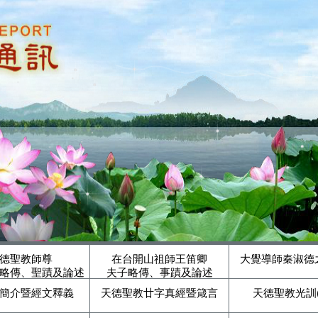
德聖教師尊
在台開山祖師王笛卿
大覺導師秦淑德
略傳、聖蹟及論述
夫子略傳、事蹟及論述
簡介暨經文釋義
天德聖教廿字真經暨箴言
天德聖教光訓(