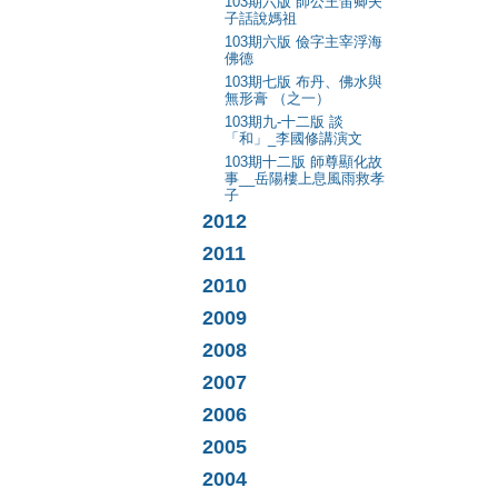
103期六版 師公王笛卿夫
子話說媽祖
103期六版 儉字主宰浮海
佛德
103期七版 布丹、佛水與
無形膏 （之一）
103期九-十二版 談
「和」_李國修講演文
103期十二版 師尊顯化故
事__岳陽樓上息風雨救孝
子
2012
2011
2010
2009
2008
2007
2006
2005
2004