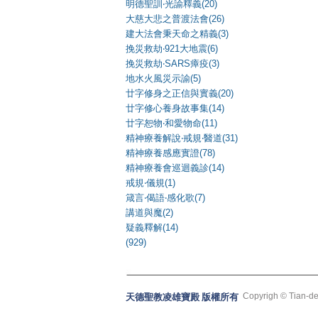
明德聖訓‧光諭釋義(20)
大慈大悲之普渡法會(26)
建大法會秉天命之精義(3)
挽災救劫‧921大地震(6)
挽災救劫‧SARS瘴疫(3)
地水火風災示諭(5)
廿字修身之正信與實義(20)
廿字修心養身故事集(14)
廿字恕物‧和愛物命(11)
精神療養解說‧戒規‧醫道(31)
精神療養感應實證(78)
精神療養會巡迴義診(14)
戒規‧儀規(1)
箴言‧偈語‧感化歌(7)
講道與魔(2)
疑義釋解(14)
(929)
Copyrigh © Tian-de
天德聖教凌雄寶殿 版權所有