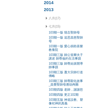
2014
2013
八月(17)
七月(15)
103期一版 憶念聖師母
103期一版 追思昌慈聖師
母
103期一版 愛心捐助喜樂
教養院
103期三版 師公笛卿夫子
講述 師尊儉約生活事蹟
103期三版 師尊始派開導
師事蹟
103期三版 蕭大宗師行道
傳略
103期三版 師尊顯化故事
_昌覺聖師母應劫殉難
103期四版 老師，謝謝您
103期四版 更正102期
103期五版 神道設教、塑
像祀神的真義