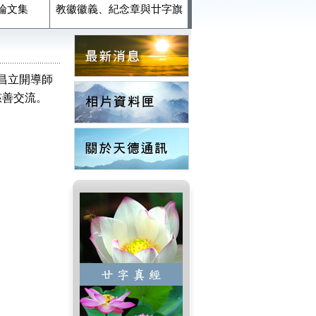
論文集
教徽徽義、紀念章與廿字旗
昌立開導師
慈善交流。