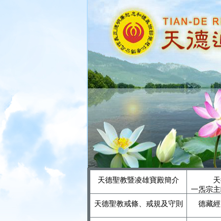
天德聖教暨凌雄寶殿簡介
天
一炁宗主
天德聖教戒條、戒規及守則
德藏經