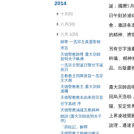
2014
誕；國曆5月
十月(5)
日午刻於凌
八月(10)
會，邀請各
六月-1(20)
的精神、濟
師尊 一炁宗主真靈聖相
序言
另有廿字漫
天德聖教師尊 蕭大宗師
科儀、精神
昌明夫子略傳
一炁宗主聖誕日暨廿字誕
品、出版慶
辰日
五教教主同降晉賀一炁宗
主大壽
天德聖教教主 蕭大宗師
蕭大宗師昌
遺囑
回烏天浩劫
天德聖教教名由來與宗旨
廿字真經 序
陽、安定世
天德聖教涵蘊五教精神
上界凌雄寶
師訓 (蕭大宗師昌明夫子
序)
說理，通達
「四柱記」解釋
天德聖教之精神治療法