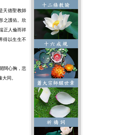
是天德聖教師
形之護佑。欣
端正人倫而祥
界得以生生不
開闊心胸，悲
臻大同。