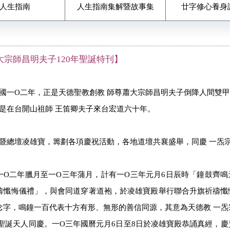
人生指南
人生指南集解暨故事集
廿字修心養身
大宗師昌明夫子
120
年聖誕特刊】
國一Ο二年，正是天德聖教創教 師尊蕭大宗師昌明夫子倒降人間雙
是在台開山祖師 王笛卿夫子來台宏道六十年。
暨總壇凌雄寶，籌劃各項慶祝活動，各地道壇共襄盛舉，同慶 一炁
一Ο二年臘月至一Ο三年蒲月，計有一Ο三年元月6日辰時「鐘鼓齊鳴
禱懺悔儀禮」，與會同道穿著道袍，於凌雄寶殿舉行聯合升旗祈禱懺
念字，鳴鐘一百代表十方有形、無形的善信同源，其意為天德教 一炁
主聖誕天人同慶。一Ο三年國曆元月6日至8日於凌雄寶殿恭誦真經，