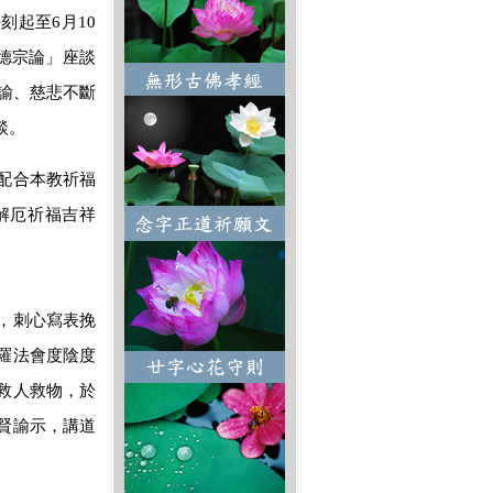
刻起至6月10
德宗論」座談
諭、慈悲不斷
談。
配合本教祈福
解厄祈福吉祥
，刺心寫表挽
羅法會度陰度
救人救物，於
賢諭示，講道