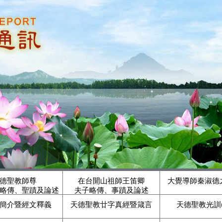
德聖教師尊
在台開山祖師王笛卿
大覺導師秦淑德
略傳、聖蹟及論述
夫子略傳、事蹟及論述
簡介暨經文釋義
天德聖教廿字真經暨箴言
天德聖教光訓(