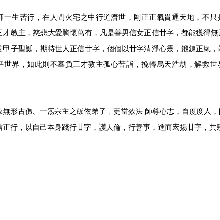
師一生苦行，在人間火宅之中行道濟世，剛正正氣貫通天地，不只
三才教主，慈悲大愛胸懷萬有，凡是善男信女正信廿字，都能獲得無
雙甲子聖誕，期待世人正信廿字，個個以廿字清淨心靈，鍛鍊正氣，
平世界，如此則不辜負三才教主孤心苦詣，挽轉烏天浩劫，解救世
教無形古佛、一炁宗主之皈依弟子，更當效法 師尊心志，自度度人，
信正行，以自己本身踐行廿字，護人倫，行善事，進而宏揚廿字，共