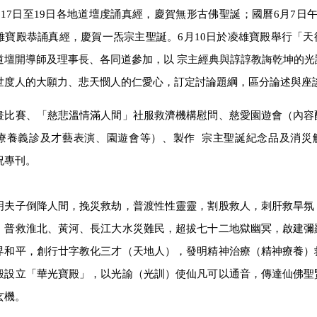
17日至19日各地道壇虔誦真經，慶賀無形古佛聖誕；國曆6月7日午
雄寶殿恭誦真經，慶賀一炁宗主聖誕。6月10日於凌雄寶殿舉行「天
道壇開導師及理事長、各同道參加，以 宗主經典與諄諄教誨乾坤的光
世度人的大願力、悲天憫人的仁愛心，訂定討論題綱，區分論述與座
畫比賽、「慈悲溫情滿人間」社服救濟機構慰問、慈愛園遊會（內容
療養義診及才藝表演、園遊會等）、製作 宗主聖誕紀念品及消災
祝專刊。
明夫子倒降人間，挽災救劫，普渡性性靈靈，割股救人，刺肝救旱氛
，普救淮北、黃河、長江大水災難民，超拔七十二地獄幽冥，啟建彌
界和平，創行廿字教化三才（天地人），發明精神治療（精神療養）
殿設立「華光寶殿」，以光諭（光訓）使仙凡可以通音，傳達仙佛聖
玄機。