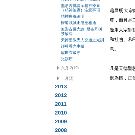
無形古佛諭示精神療養
（精神治療）注意事項
蕭昌明大宗
精神療養說明
尊，而且是
醫道以誠正感應相通
無形古佛光諭_服布丹與
逢蕭大宗師
禁酸冷
和社會、和
天德聖教天人交通之光訓
師尊看光事蹟
息。
醒世玄箴序
光訓序
六月-2(19)
凡是天德聖
憫為懷，正
一月(3)
2013
2012
2011
2010
2009
2008