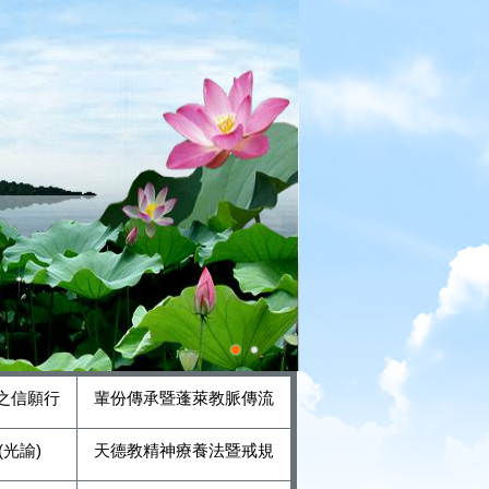
之信願行
輩份傳承暨蓬萊教脈傳流
光諭)
天德教精神療養法暨戒規