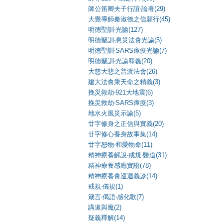
師公笛卿夫子行誼‧論著(29)
大覺導師秦淑德之信願行(45)
明德聖訓‧光諭(127)
明德聖訓‧息災法會光諭(5)
明德聖訓‧SARS瘴疫光諭(7)
明德聖訓‧光諭釋義(20)
大慈大悲之普渡法會(26)
建大法會秉天命之精義(3)
挽災救劫‧921大地震(6)
挽災救劫‧SARS瘴疫(3)
地水火風災示諭(5)
廿字修身之正信與實義(20)
廿字修心養身故事集(14)
廿字恕物‧和愛物命(11)
精神療養解說‧戒規‧醫道(31)
精神療養感應實證(78)
精神療養會巡迴義診(14)
戒規‧儀規(1)
箴言‧偈語‧感化歌(7)
講道與魔(2)
疑義釋解(14)