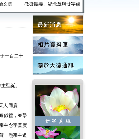
論文集
教徽徽義、紀念章與廿字旗
甲子一百二十
宗主聖誕。
天人同慶――
悔儀禮，並擊
宗主念字普度
慶賀一炁宗主道