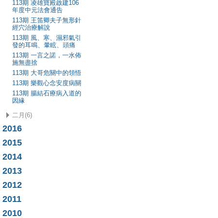
113期 凌雄寶殿啟建106
年度中元法會通告
113期 王笛卿夫子無形針
經穴治療解說
113期 風、寒、濕邪氣引
發的耳鳴、暈眩、頭痛
113期 一言之諾，一水佈
施無盡捨
113期 大哥危關中的領悟
113期 樂觀心念安度病關
113期 腸結石療病入道的
因緣
二月(6)
2016
2015
2014
2013
2012
2011
2010