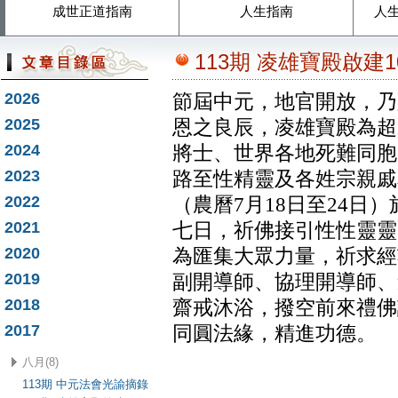
成世正道指南
人生指南
人
113期 凌雄寶殿啟建
2026
節屆中元，地官開放，乃
2025
恩之良辰，凌雄寶殿為超
2024
將士、世界各地死難同胞
2023
路至性精靈及各姓宗親戚友
2022
（農曆7月18日至24日
2021
七日，祈佛接引性性靈靈
2020
為匯集大眾力量，祈求經
2019
副開導師、協理開導師、
2018
齋戒沐浴，撥空前來禮佛
2017
同圓法緣，精進功德。
八月(8)
113期 中元法會光諭摘錄