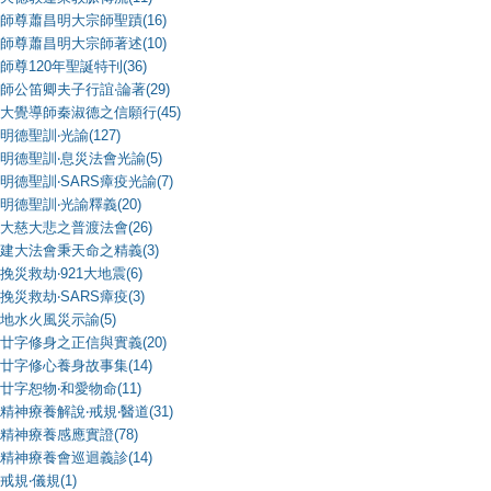
師尊蕭昌明大宗師聖蹟(16)
師尊蕭昌明大宗師著述(10)
師尊120年聖誕特刊(36)
師公笛卿夫子行誼‧論著(29)
大覺導師秦淑德之信願行(45)
明德聖訓‧光諭(127)
明德聖訓‧息災法會光諭(5)
明德聖訓‧SARS瘴疫光諭(7)
明德聖訓‧光諭釋義(20)
大慈大悲之普渡法會(26)
建大法會秉天命之精義(3)
挽災救劫‧921大地震(6)
挽災救劫‧SARS瘴疫(3)
地水火風災示諭(5)
廿字修身之正信與實義(20)
廿字修心養身故事集(14)
廿字恕物‧和愛物命(11)
精神療養解說‧戒規‧醫道(31)
精神療養感應實證(78)
精神療養會巡迴義診(14)
戒規‧儀規(1)