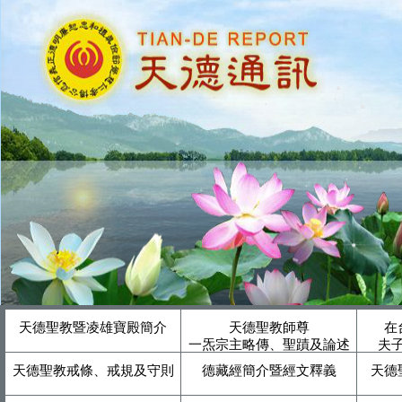
天德聖教暨凌雄寶殿簡介
天德聖教師尊
在
一炁宗主略傳、聖蹟及論述
夫
天德聖教戒條、戒規及守則
德藏經簡介暨經文釋義
天德