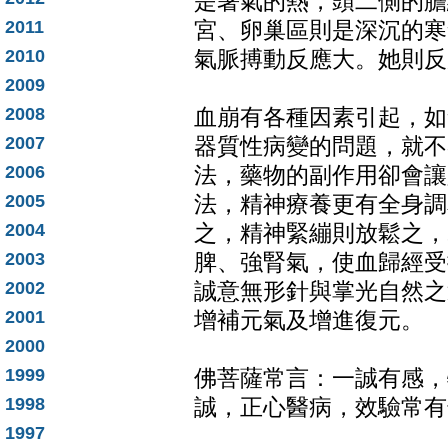
是暑氣的熱，頭二側的膽
2011
宮、卵巢區則是深沉的寒
2010
氣脈搏動反應大。她則反
2009
2008
血崩有各種因素引起，如
2007
器質性病變的問題，就不
2006
法，藥物的副作用卻會讓
2005
法，精神療養更有全身調
2004
之，精神緊繃則放鬆之，
2003
脾、強腎氣，使血歸經受
2002
誠意無形針與掌光自然之
2001
增補元氣及增進復元。
2000
1999
佛菩薩常言：一誠有感，
1998
誠，正心醫病，效驗常有
1997