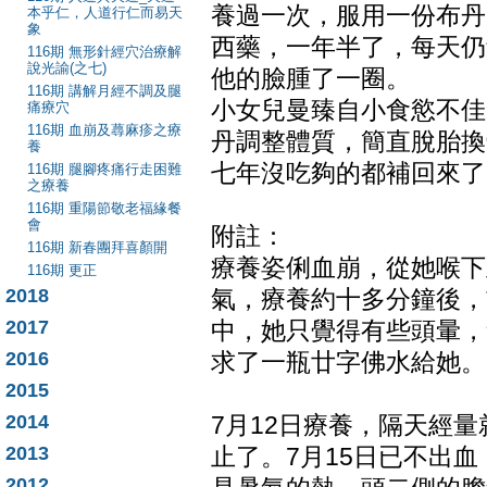
養過一次，服用一份布丹
本乎仁，人道行仁而易天
象
西藥，一年半了，每天仍
116期 無形針經穴治療解
說光諭(之七)
他的臉腫了一圈。
116期 講解月經不調及腿
小女兒曼臻自小食慾不佳
痛療穴
116期 血崩及蕁麻疹之療
丹調整體質，簡直脫胎換
養
七年沒吃夠的都補回來了
116期 腿腳疼痛行走困難
之療養
116期 重陽節敬老福緣餐
會
附註：
116期 新春團拜喜顏開
療養姿俐血崩，從她喉下
116期 更正
2018
氣，療養約十多分鐘後，
2017
中，她只覺得有些頭暈，
2016
求了一瓶廿字佛水給她。
2015
2014
7月12日療養，隔天經
2013
止了。7月15日已不出
2012