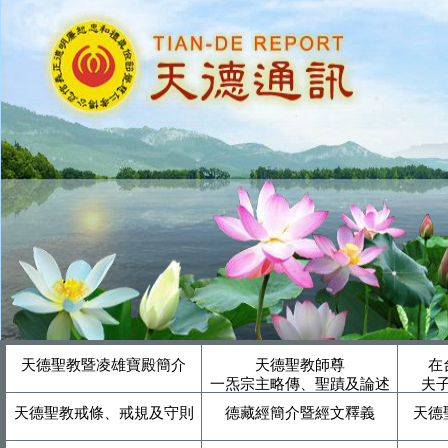
天德聖教暨凌雄寶殿簡介
天德聖教師尊
在
一炁宗主略傳、聖蹟及論述
夫
天德聖教戒條、戒規及守則
德藏經簡介暨經文釋義
天德