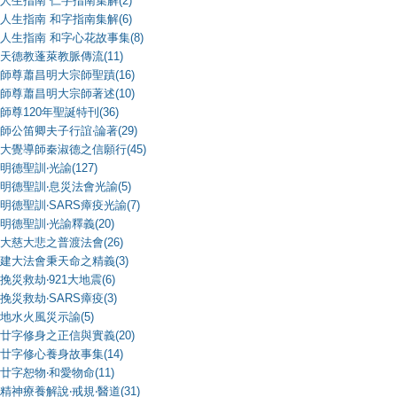
人生指南 仁字指南集解(2)
人生指南 和字指南集解(6)
人生指南 和字心花故事集(8)
天德教蓬萊教脈傳流(11)
師尊蕭昌明大宗師聖蹟(16)
師尊蕭昌明大宗師著述(10)
師尊120年聖誕特刊(36)
師公笛卿夫子行誼‧論著(29)
大覺導師秦淑德之信願行(45)
明德聖訓‧光諭(127)
明德聖訓‧息災法會光諭(5)
明德聖訓‧SARS瘴疫光諭(7)
明德聖訓‧光諭釋義(20)
大慈大悲之普渡法會(26)
建大法會秉天命之精義(3)
挽災救劫‧921大地震(6)
挽災救劫‧SARS瘴疫(3)
地水火風災示諭(5)
廿字修身之正信與實義(20)
廿字修心養身故事集(14)
廿字恕物‧和愛物命(11)
精神療養解說‧戒規‧醫道(31)