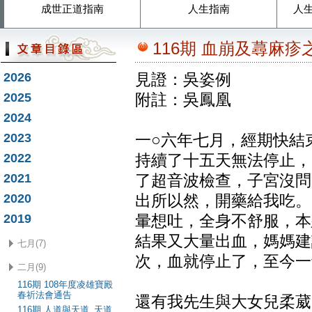
成世正道指南
人生指南
人
116期 血崩及蕁麻疹
2026
見證：吳姿例
2025
附註：吳鳳凰
2024
2023
一○六年七月，經期快結
2022
持續了十五天無法停止，
2021
了超音波檢查，子宮沒問
2020
出所以然，開藥給我吃。
2019
暈想吐，全身不舒服，本
結果又大量出血，媽媽建
七月(7)
次，血就停止了，至今一
二月(9)
116期 108年度凌雄寶殿
春祈法會通告
還有我先生與大女兒柔葳
116期 人道與天道_天道