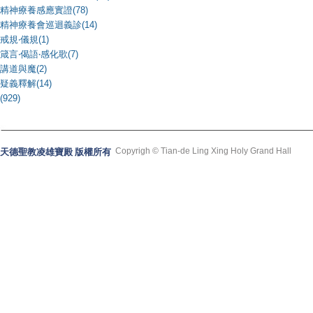
精神療養感應實證(78)
精神療養會巡迴義診(14)
戒規‧儀規(1)
箴言‧偈語‧感化歌(7)
講道與魔(2)
疑義釋解(14)
(929)
Copyrigh © Tian-de Ling Xing Holy Grand Hall
天德聖教凌雄寶殿 版權所有