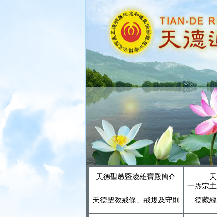
天德聖教暨凌雄寶殿簡介
天
一炁宗主
天德聖教戒條、戒規及守則
德藏經