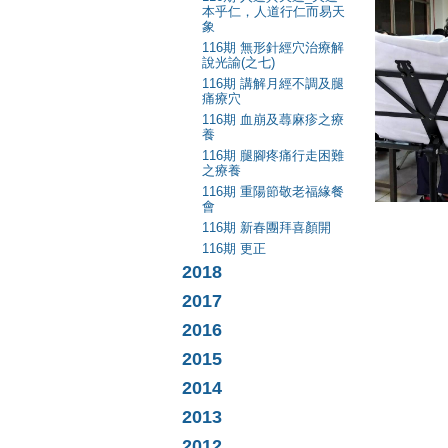
本乎仁，人道行仁而易天
象
116期 無形針經穴治療解
說光諭(之七)
116期 講解月經不調及腿
痛療穴
116期 血崩及蕁麻疹之療
養
116期 腿腳疼痛行走困難
之療養
116期 重陽節敬老福緣餐
會
琴音
116期 新春團拜喜顏開
116期 更正
2018
2017
2016
2015
2014
2013
2012