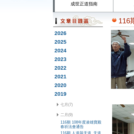
成世正道指南
11
2026
2025
2024
2023
2022
2021
2020
老道長
2019
七月(7)
二月(9)
116期 108年度凌雄寶殿
春祈法會通告
116期 人道與天道_天道