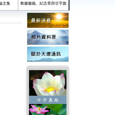
論文集
教徽徽義、紀念章與廿字旗