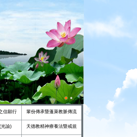
之信願行
輩份傳承暨蓬萊教脈傳流
光諭)
天德教精神療養法暨戒規