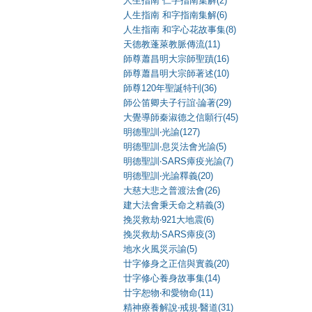
人生指南 仁字指南集解(2)
人生指南 和字指南集解(6)
人生指南 和字心花故事集(8)
天德教蓬萊教脈傳流(11)
師尊蕭昌明大宗師聖蹟(16)
師尊蕭昌明大宗師著述(10)
師尊120年聖誕特刊(36)
師公笛卿夫子行誼‧論著(29)
大覺導師秦淑德之信願行(45)
明德聖訓‧光諭(127)
明德聖訓‧息災法會光諭(5)
明德聖訓‧SARS瘴疫光諭(7)
明德聖訓‧光諭釋義(20)
大慈大悲之普渡法會(26)
建大法會秉天命之精義(3)
挽災救劫‧921大地震(6)
挽災救劫‧SARS瘴疫(3)
地水火風災示諭(5)
廿字修身之正信與實義(20)
廿字修心養身故事集(14)
廿字恕物‧和愛物命(11)
精神療養解說‧戒規‧醫道(31)