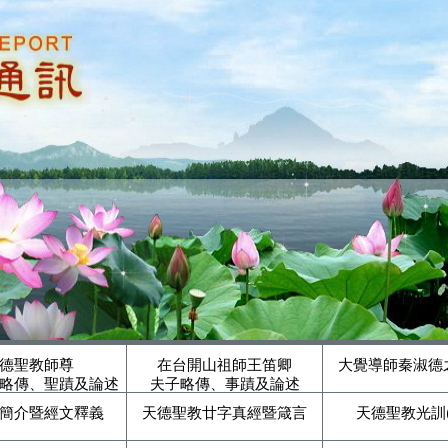
德聖教師尊
在台開山祖師王笛卿
大覺導師秦淑德
略傳、聖蹟及論述
夫子略傳、事蹟及論述
簡介暨經文釋義
天德聖教廿字真經暨箴言
天德聖教光訓(