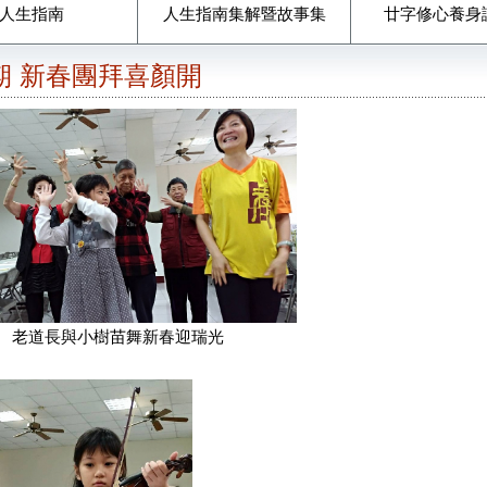
人生指南
人生指南集解暨故事集
廿字修心養身
6期 新春團拜喜顏開
與小樹苗舞新春迎瑞光