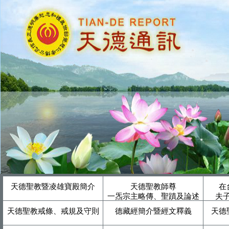
天德聖教暨凌雄寶殿簡介
天德聖教師尊
在
一炁宗主略傳、聖蹟及論述
夫
天德聖教戒條、戒規及守則
德藏經簡介暨經文釋義
天德