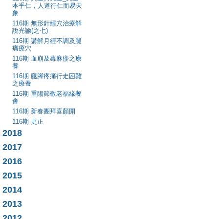
本乎仁，人道行仁而易天
象
116期 無形針經穴治療解
說光諭(之七)
116期 講解月經不調及腿
痛療穴
116期 血崩及蕁麻疹之療
養
116期 腿腳疼痛行走困難
之療養
116期 重陽節敬老福緣餐
會
116期 新春團拜喜顏開
116期 更正
2018
2017
2016
2015
2014
2013
2012