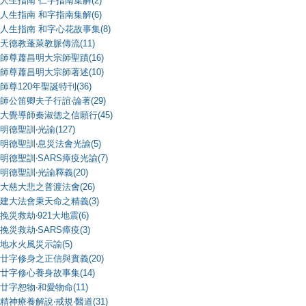
人生指南 仁字指南集解(2)
人生指南 和字指南集解(6)
人生指南 和字心花故事集(8)
天德教蓬萊教脈傳流(11)
師尊蕭昌明大宗師聖蹟(16)
師尊蕭昌明大宗師著述(10)
師尊120年聖誕特刊(36)
師公笛卿夫子行誼‧論著(29)
大覺導師秦淑德之信願行(45)
明德聖訓‧光諭(127)
明德聖訓‧息災法會光諭(5)
明德聖訓‧SARS瘴疫光諭(7)
明德聖訓‧光諭釋義(20)
大慈大悲之普渡法會(26)
建大法會秉天命之精義(3)
挽災救劫‧921大地震(6)
挽災救劫‧SARS瘴疫(3)
地水火風災示諭(5)
廿字修身之正信與實義(20)
廿字修心養身故事集(14)
廿字恕物‧和愛物命(11)
精神療養解說‧戒規‧醫道(31)