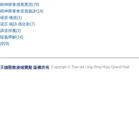
精神療養感應實證(78)
精神療養會巡迴義診(14)
戒規‧儀規(1)
箴言‧偈語‧感化歌(7)
講道與魔(2)
疑義釋解(14)
(929)
Copyrigh © Tian-de Ling Xing Holy Grand Hall
天德聖教凌雄寶殿 版權所有