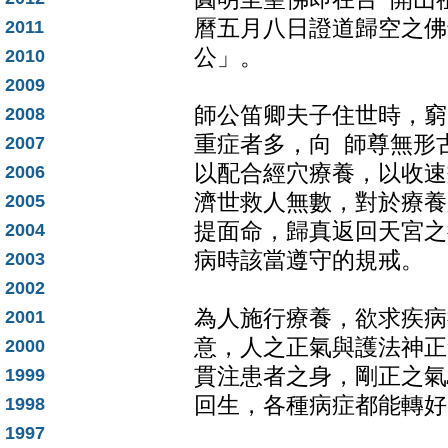
曆五月八日證道歸空之佛
2011
公」。
2010
2009
師公笛卿夫子住世時，窮
2008
重症者多，向 師尊無形
2007
以配合經穴療養，以收速
2006
濟世救人無數，對於療養
2005
提面命，歸真返回天宮之
2004
病時該當遵守的規戒。
2003
2002
為人施行療養，欲求疾病
2001
意，人之正氣與護法神正
2000
貫注患者之身，剛正之氣
1999
回生，各種病症都能轉好
1998
1997