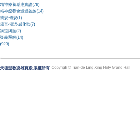
精神療養感應實證(78)
精神療養會巡迴義診(14)
戒規‧儀規(1)
箴言‧偈語‧感化歌(7)
講道與魔(2)
疑義釋解(14)
(929)
Copyrigh © Tian-de Ling Xing Holy Grand Hall
天德聖教凌雄寶殿 版權所有