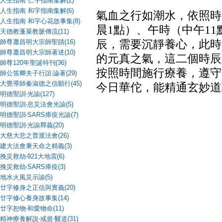
人生指南 仁字指南集解(2)
人生指南 和字指南集解(6)
氣血之行如潮水，依照時
人生指南 和字心花故事集(8)
晨1點）、午時（中午1
天德教蓬萊教脈傳流(11)
師尊蕭昌明大宗師聖蹟(16)
辰，需要沉靜養心，此時
師尊蕭昌明大宗師著述(10)
的元真之氣，這二個時辰
師尊120年聖誕特刊(36)
按照時間施行療養，遵守
師公笛卿夫子行誼‧論著(29)
大覺導師秦淑德之信願行(45)
今日華佗，能精通玄妙道
明德聖訓‧光諭(127)
明德聖訓‧息災法會光諭(5)
明德聖訓‧SARS瘴疫光諭(7)
明德聖訓‧光諭釋義(20)
大慈大悲之普渡法會(26)
建大法會秉天命之精義(3)
挽災救劫‧921大地震(6)
挽災救劫‧SARS瘴疫(3)
地水火風災示諭(5)
廿字修身之正信與實義(20)
廿字修心養身故事集(14)
廿字恕物‧和愛物命(11)
精神療養解說‧戒規‧醫道(31)