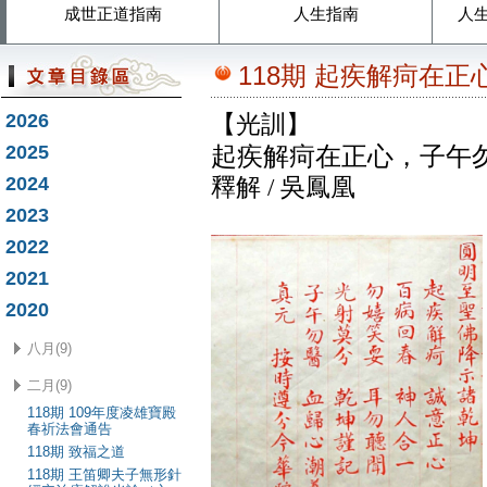
成世正道指南
人生指南
人
118期 起疾解疴在
2026
【光訓】
2025
起疾解疴在正心，子午
2024
釋解 / 吳鳳凰
2023
2022
2021
2020
八月(9)
二月(9)
118期 109年度凌雄寶殿
春祈法會通告
118期 致福之道
118期 王笛卿夫子無形針