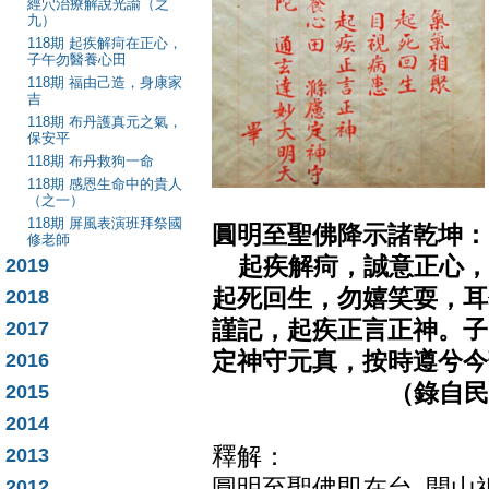
經穴治療解說光諭（之
九）
118期 起疾解疴在正心，
子午勿醫養心田
118期 福由己造，身康家
吉
118期 布丹護真元之氣，
保安平
118期 布丹救狗一命
118期 感恩生命中的貴人
（之一）
118期 屏風表演班拜祭國
圓明至聖佛降示諸乾坤：
修老師
起疾解疴，誠意正心，
2019
起死回生，勿嬉笑耍，耳
2018
謹記，起疾正言正神。子
2017
定神守元真，按時遵兮今
2016
（錄自民國65年
2015
2014
釋解：
2013
圓明至聖佛即在台 開山
2012