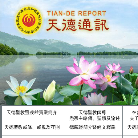
天德聖教暨凌雄寶殿簡介
天德聖教師尊
在
一炁宗主略傳、聖蹟及論述
夫
天德聖教戒條、戒規及守則
德藏經簡介暨經文釋義
天德