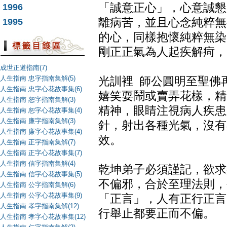
「誠意正心」，心意誠懇
1996
離病苦，並且心念純粹無
1995
的心，同樣抱懷純粹無染
剛正正氣為人起疾解疴，
成世正道指南(7)
人生指南 忠字指南集解(5)
光訓裡 師公圓明至聖佛
人生指南 忠字心花故事集(6)
嬉笑耍鬧或賣弄花樣，精
人生指南 恕字指南集解(3)
精神，眼睛注視病人疾患
人生指南 恕字心花故事集(4)
人生指南 廉字指南集解(3)
針，射出各種光氣，沒有
人生指南 廉字心花故事集(4)
效。
人生指南 正字指南集解(7)
人生指南 正字心花故事集(7)
人生指南 信字指南集解(4)
乾坤弟子必須謹記，欲求
人生指南 信字心花故事集(5)
不偏邪，合於至理法則，
人生指南 公字指南集解(6)
人生指南 公字心花故事集(9)
「正言」，人有正行正言
人生指南 孝字指南集解(12)
行舉止都要正而不偏。
人生指南 孝字心花故事集(12)