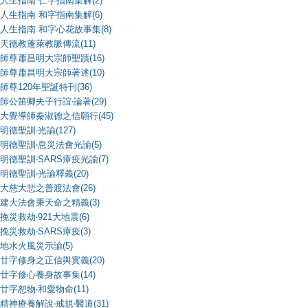
人生指南 仁字指南集解(2)
人生指南 和字指南集解(6)
人生指南 和字心花故事集(8)
天德教蓬萊教脈傳流(11)
師尊蕭昌明大宗師聖蹟(16)
師尊蕭昌明大宗師著述(10)
師尊120年聖誕特刊(36)
師公笛卿夫子行誼‧論著(29)
大覺導師秦淑德之信願行(45)
明德聖訓‧光諭(127)
明德聖訓‧息災法會光諭(5)
明德聖訓‧SARS瘴疫光諭(7)
明德聖訓‧光諭釋義(20)
大慈大悲之普渡法會(26)
建大法會秉天命之精義(3)
挽災救劫‧921大地震(6)
挽災救劫‧SARS瘴疫(3)
地水火風災示諭(5)
廿字修身之正信與實義(20)
廿字修心養身故事集(14)
廿字恕物‧和愛物命(11)
精神療養解說‧戒規‧醫道(31)