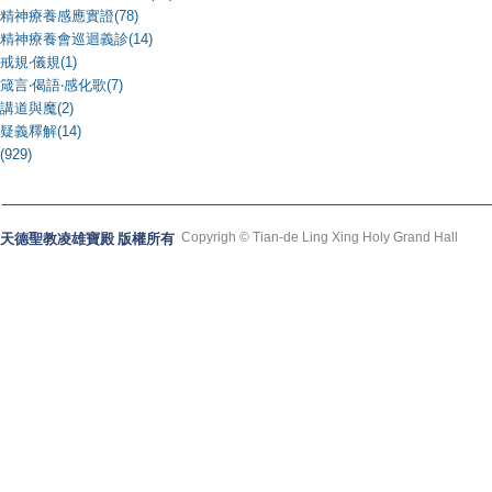
精神療養感應實證(78)
精神療養會巡迴義診(14)
戒規‧儀規(1)
箴言‧偈語‧感化歌(7)
講道與魔(2)
疑義釋解(14)
(929)
Copyrigh © Tian-de Ling Xing Holy Grand Hall
天德聖教凌雄寶殿 版權所有