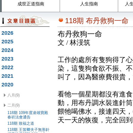
成世正道指南
人生指南
人
118期 布丹救狗一命
布丹救狗一命
2026
2025
文 / 林渂筑
2024
2023
工作的處所有隻狗得了心
2022
染，這隻狗食欲不振、不
2021
叫了，因為醫療費很貴，
2020
看牠一個星期都沒有進食
八月(9)
動，用布丹調水裝進針筒
二月(9)
餵牠喝佛水，接連四天，
118期 109年度凌雄寶殿
春祈法會通告
天一天的恢復，完全回到
118期 致福之道
118期 王笛卿夫子無形針