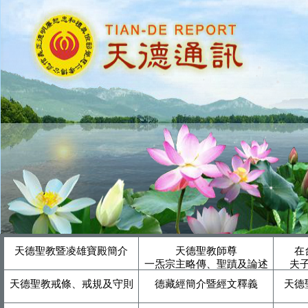
天德聖教暨凌雄寶殿簡介
天德聖教師尊
在
一炁宗主略傳、聖蹟及論述
夫
天德聖教戒條、戒規及守則
德藏經簡介暨經文釋義
天德