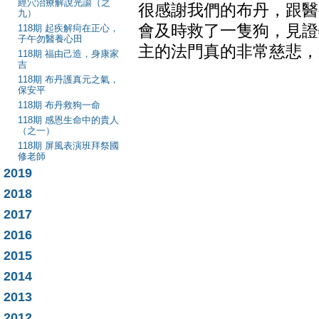
經穴治療解說光諭（之
很感謝我們的布丹，跟醫
九）
會及時救了一隻狗，見證
118期 起疾解疴在正心，
子午勿醫養心田
主的法門真的非常慈悲，
118期 福由己造，身康家
吉
118期 布丹護真元之氣，
保安平
118期 布丹救狗一命
118期 感恩生命中的貴人
（之一）
118期 屏風表演班拜祭國
修老師
2019
2018
2017
2016
2015
2014
2013
2012