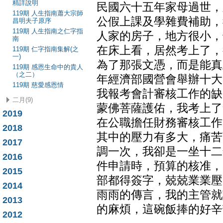
精詳說明
民國六十五年家母過世，
119期 人生指南蕭大宗師
公假上課及學雜費補助，
昌明夫子原序
119期 人生指南之仁字指
人家的房子，地方很小，
南
在床上看，居然考上了，
119期 仁字指南集解(之
一)
為了那張文憑，而是能真
119期 感恩生命中的貴人
（之二）
年經濟部國營會舉辦十大
119期 慈愛感恩情
我報考會計審核工作的缺
二月(9)
蒙佛菩薩護佑，我考上了
2019
在公職擔任財務審核工作
2018
其中的壓力有多大，痛苦
2017
調一次，我卻是一坐十二
2016
件申請時，預算的核准，
2015
部都得簽字，兢兢業業壓
2014
雨雨的傳言，我的主管就
2013
的麻煩，這碗飯捧的好辛
2012