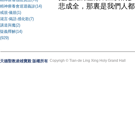
悲成全，那裏是我們人都
精神療養會巡迴義診(14)
戒規‧儀規(1)
箴言‧偈語‧感化歌(7)
講道與魔(2)
疑義釋解(14)
(929)
Copyrigh © Tian-de Ling Xing Holy Grand Hall
天德聖教凌雄寶殿 版權所有