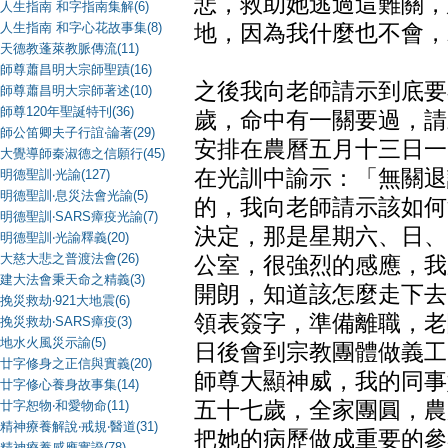
悲，救助她逃過這難關，
人生指南 和字指南集解(6)
人生指南 和字心花故事集(8)
地，因為我什麼也不會，
天德教蓬萊教脈傳流(11)
師尊蕭昌明大宗師聖蹟(16)
之後我向老師請示到底要
師尊蕭昌明大宗師著述(10)
師尊120年聖誕特刊(36)
歲，命中有一關要過，請
師公笛卿夫子行誼‧論著(29)
安排在農曆五月十三日一
大覺導師秦淑德之信願行(45)
在光訓中諭示：「無關退
明德聖訓‧光諭(127)
明德聖訓‧息災法會光諭(5)
的，我向老師請示該如何
明德聖訓‧SARS瘴疫光諭(7)
決定，那是星期六、日、
明德聖訓‧光諭釋義(20)
大慈大悲之普渡法會(26)
公室，很強烈的感應，我
建大法會秉天命之精義(3)
開朗，知道該怎麼走下去
挽災救劫‧921大地震(6)
領表簽字，準備離職，老
挽災救劫‧SARS瘴疫(3)
地水火風災示諭(5)
日後會到宗教團體做義工
廿字修身之正信與實義(20)
師尊大顯神威，我的同事
廿字修心養身故事集(14)
廿字恕物‧和愛物命(11)
五十七歲，全家團圓，農
精神療養解說‧戒規‧醫道(31)
把她的病歷做成重要的參
精神療養感應實證(78)