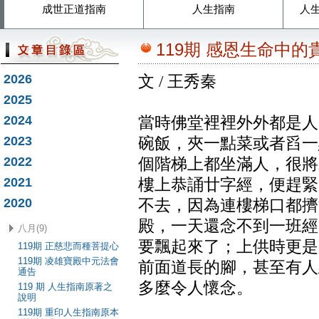
成世正道指南
人生指南
人
119期 感恩生命中
2026
文 / 王秀秦
2025
2024
當時佛堂裡裡外外都是人
2023
碗飯，夾一點菜或者舀一
2022
個階梯上都坐滿人，很將
2021
樓上恭誦廿字經，便趕緊
2020
不去，因為連樓梯口都擠
殿，一天還念不到一班經
八月(9)
要飄起來了；上供時更是
119期 正慈悲而種菩提心
119期 凌雄寶殿中元法會
前面道長的腳，甚至有人
通告
多麼令人懷念。
119 期 人生指南原著之
說明
119期 重印人生指南原本