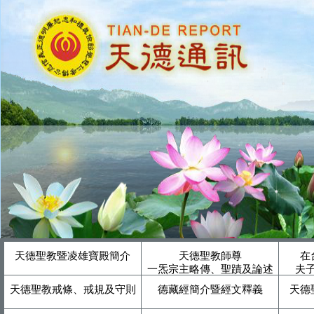
天德聖教暨凌雄寶殿簡介
天德聖教師尊
在
一炁宗主略傳、聖蹟及論述
夫
天德聖教戒條、戒規及守則
德藏經簡介暨經文釋義
天德