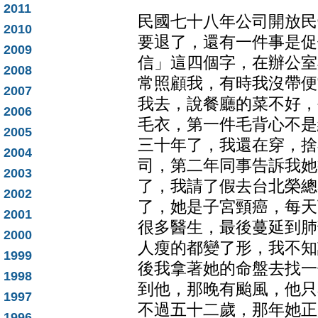
2011
民國七十八年公司開放民
2010
要退了，還有一件事是促
2009
信」這四個字，在辦公室
2008
常照顧我，有時我沒帶便
2007
我去，說餐廳的菜不好，
2006
毛衣，第一件毛背心不是
2005
三十年了，我還在穿，捨
2004
司，第二年同事告訴我她
2003
了，我請了假去台北榮總
2002
了，她是子宮頸癌，每天
2001
很多醫生，最後蔓延到肺
2000
人瘦的都變了形，我不知
1999
後我拿著她的命盤去找一
1998
到他，那晚有颱風，他只
1997
不過五十二歲，那年她正
1996