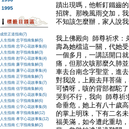
蹟出現嗎，他斬釘鐵齒的
1995
招牌。那晚風雨交加，我
不知該怎麼辦，家人說我
成世正道指南(7)
我上佛殿向 師尊祈求：
人生指南 忠字指南集解(5)
壽為她檔這一關，代她受
人生指南 忠字心花故事集(6)
人生指南 恕字指南集解(3)
一個多月，一講話開口就
人生指南 恕字心花故事集(4)
痛，但那次咳那麼久肺並
人生指南 廉字指南集解(3)
人生指南 廉字心花故事集(4)
車去台南念字聖堂，進去
人生指南 正字指南集解(7)
對我說，上殿去拜菩薩，
人生指南 正字心花故事集(7)
可憐呀，咳的背部都駝了
人生指南 信字指南集解(4)
人生指南 信字心花故事集(5)
哭到不行，我向 師尊祈
人生指南 公字指南集解(6)
命垂危，她上有八十歲高
人生指南 公字心花故事集(9)
的掌上明珠，下有二名未
人生指南 孝字指南集解(12)
人生指南 孝字心花故事集(12)
福美滿，如今遭此重劫，
人生指南 仁字指南集解(2)