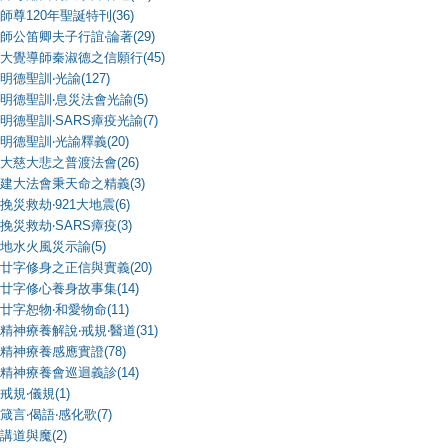
師尊120年聖誕特刊(36)
師公笛卿夫子行誼‧論著(29)
大覺導師秦淑德之信願行(45)
明德聖訓‧光諭(127)
明德聖訓‧息災法會光諭(5)
明德聖訓‧SARS瘴疫光諭(7)
明德聖訓‧光諭釋義(20)
大慈大悲之普渡法會(26)
建大法會秉天命之精義(3)
挽災救劫‧921大地震(6)
挽災救劫‧SARS瘴疫(3)
地水火風災示諭(5)
廿字修身之正信與實義(20)
廿字修心養身故事集(14)
廿字恕物‧和愛物命(11)
精神療養解說‧戒規‧醫道(31)
精神療養感應實證(78)
精神療養會巡迴義診(14)
戒規‧儀規(1)
箴言‧偈語‧感化歌(7)
講道與魔(2)