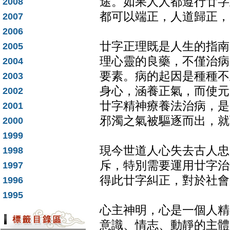
途。如果人人都遵行廿字
2008
都可以端正，人道歸正，
2007
2006
廿字正理既是人生的指南
2005
理心靈的良藥，不僅治病
2004
要素。病的起因是種種不
2003
身心，涵養正氣，而使元
2002
廿字精神療養法治病，是
2001
邪濁之氣被驅逐而出，就
2000
1999
現今世道人心失去古人忠
1998
斥，特別需要運用廿字治
1997
得此廿字糾正，對於社會
1996
1995
心主神明，心是一個人精
意識、情志、動靜的主體