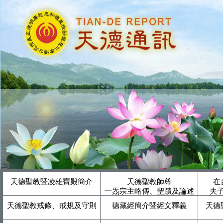
天德聖教暨凌雄寶殿簡介
天德聖教師尊
在
一炁宗主略傳、聖蹟及論述
夫
天德聖教戒條、戒規及守則
德藏經簡介暨經文釋義
天德