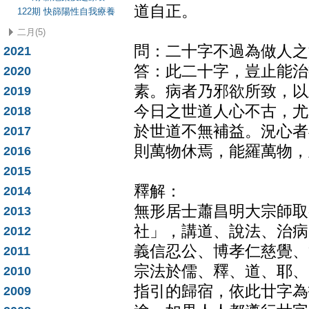
道自正。
122期 快篩陽性自我療養
二月(5)
問：二十字不過為做人之
2021
答：此二十字，豈止能治
2020
素。病者乃邪欲所致，以
2019
今日之世道人心不古，尤
2018
於世道不無補益。況心者
2017
則萬物休焉，能羅萬物，
2016
2015
釋解：
2014
無形居士蕭昌明大宗師取
2013
社」，講道、說法、治病
2012
義信忍公、博孝仁慈覺、
2011
宗法於儒、釋、道、耶、
2010
指引的歸宿，依此廿字為
2009