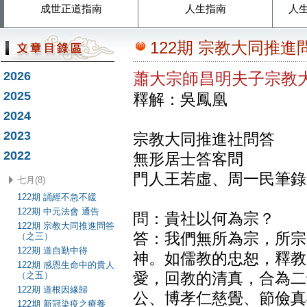
成世正道指南
人生指南
人
122期 宗教大同推
2026
蕭大宗師昌明夫子宗教
2025
釋解：吳鳳凰
2024
2023
宗教大同推進社問答
2022
無形居士答客問
門人王若虛、周一民筆錄
七月(8)
122期 誦經不急不緩
122期 中元法會 通告
問：貴社以何為宗？
122期 宗教大同推進問答
答：我們無所為宗，所宗
（之三）
122期 道自勤中得
神。如儒教的忠恕，釋教
122期 感恩生命中的貴人
（之五）
愛，回教的清真，合為二
122期 道根因緣歸
公、博孝仁慈覺、節儉真
122期 新冠染疫之療養