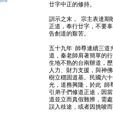
(929)
廿字中正的修持。
訓示之末， 宗主表達期
正道，奉行廿字，不要辜
告創道的艱苦。
五十九年 師尊連續三道
道，秦老師肩著簡單的行
生地不熟的台南辦道，歷
人力、財力支援，與神佛
樹立穩固道基。民國六十
光，道務興隆，於此 師
引弟子們修道正途，因當
道並立而真假難辨，需處
誤入歧途，或者因挑唆而