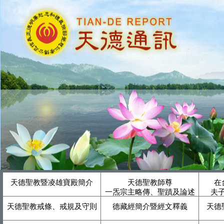
天德聖教暨凌雄寶殿簡介
天德聖教師尊
在
一炁宗主略傳、聖蹟及論述
夫
天德聖教戒條、戒規及守則
德藏經簡介暨經文釋義
天德