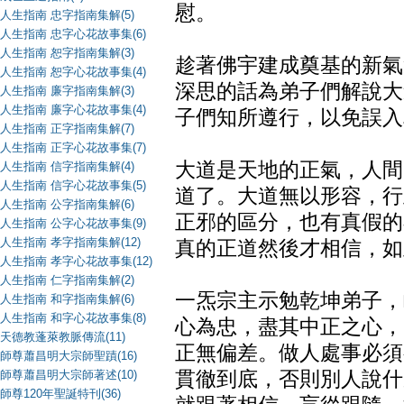
慰。
人生指南 忠字指南集解(5)
人生指南 忠字心花故事集(6)
人生指南 恕字指南集解(3)
趁著佛宇建成奠基的新氣
人生指南 恕字心花故事集(4)
深思的話為弟子們解說大
人生指南 廉字指南集解(3)
人生指南 廉字心花故事集(4)
子們知所遵行，以免誤入
人生指南 正字指南集解(7)
人生指南 正字心花故事集(7)
大道是天地的正氣，人間
人生指南 信字指南集解(4)
人生指南 信字心花故事集(5)
道了。大道無以形容，行
人生指南 公字指南集解(6)
正邪的區分，也有真假的
人生指南 公字心花故事集(9)
人生指南 孝字指南集解(12)
真的正道然後才相信，如
人生指南 孝字心花故事集(12)
人生指南 仁字指南集解(2)
一炁宗主示勉乾坤弟子，
人生指南 和字指南集解(6)
人生指南 和字心花故事集(8)
心為忠，盡其中正之心，
天德教蓬萊教脈傳流(11)
正無偏差。做人處事必須
師尊蕭昌明大宗師聖蹟(16)
師尊蕭昌明大宗師著述(10)
貫徹到底，否則別人說什
師尊120年聖誕特刊(36)