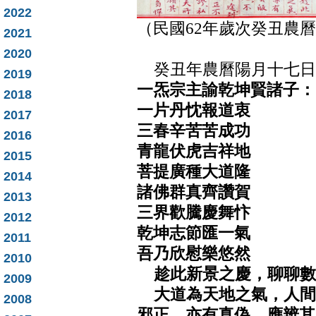
2022
（民國62年歲次癸丑農
2021
2020
癸丑年農曆陽月十七日
2019
一炁宗主諭乾坤賢諸子：
2018
一片丹忱報道衷
2017
三春辛苦苦成功
2016
青龍伏虎吉祥地
2015
菩提廣種大道隆
2014
諸佛群真齊讚賀
2013
三界歡騰慶舞忭
2012
乾坤志節匯一氣
2011
吾乃欣慰樂悠然
2010
趁此新景之慶，聊聊數
2009
大道為天地之氣，人間
2008
邪正，亦有真偽，應辨其