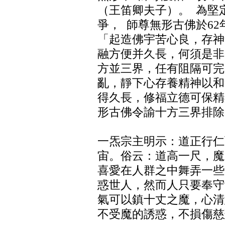
（王笛卿夫子）。 為堅
爭， 師尊無形古佛於62
「起造佛宇苦心良，存神
融方便并久長，何須是非
方並三界，任有阻隔可完
亂，靜下心存養精神以和
得久長，修福立德可保精
形古佛令諭十方三界排除
一炁宗主明示：道正行仁
宙。俗云：道高一尺，魔
喜愛在人群之中舞弄一些
惑世人，然而人只要奉守
氣可以鎮十丈之魔，心清
不受魔的誘惑，不損傷慈