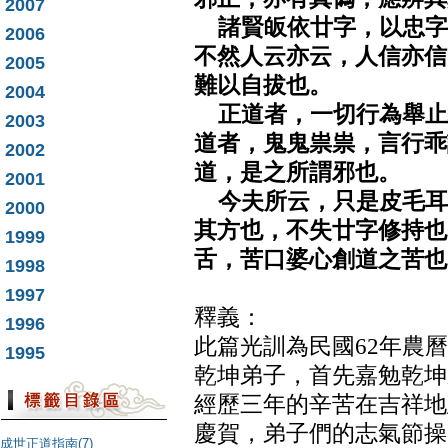
2007
諸賢皈依廿字，以忠字
2006
不然人云亦云，人信亦信
2005
難以自拔也。
2004
正道者，一切行為舉止
2003
道者，鬼鬼祟祟，言行乖
2002
道，是之所謂邪也。
2001
今夫所云，只是皮毛耳
2000
其方也，不失廿字修持也
1999
舌，苦口婆心創道之苦也
1998
1997
釋義：
1996
此篇光訓為民國62年農曆
1995
乾坤弟子，首先嘉勉乾坤
經歷三年的辛苦在吉祥地
慶賀，弟子們的志氣節操
成世正道指南(7)