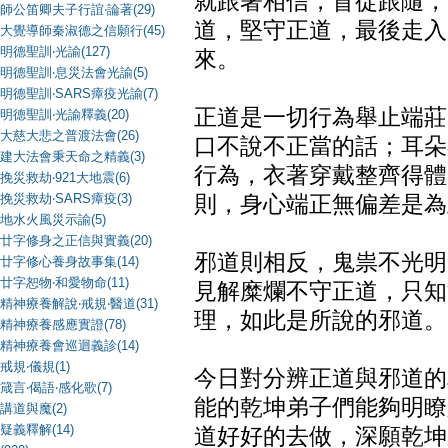
就跟著相信，盲從跟隨，
師公笛卿夫子行誼‧論著(29)
道，堅守正道，最後走入
大覺導師秦淑德之信願行(45)
明德聖訓‧光諭(127)
來。
明德聖訓‧息災法會光諭(5)
明德聖訓‧SARS瘴疫光諭(7)
正道是一切行為舉止端莊
明德聖訓‧光諭釋義(20)
大慈大悲之普渡法會(26)
口不說不正當的話；耳朵
建大法會秉天命之精義(3)
行為，衣著穿戴整齊得體
挽災救劫‧921大地震(6)
挽災救劫‧SARS瘴疫(3)
則，身心端正無偏差是為
地水火風災示諭(5)
廿字修身之正信與實義(20)
邪道則相反，鬼祟不光明
廿字修心養身故事集(14)
廿字恕物‧和愛物命(11)
見解糜爛不守正道，只知
精神療養解說‧戒規‧醫道(31)
理，如此是所說的邪道。
精神療養感應實證(78)
精神療養會巡迴義診(14)
戒規‧儀規(1)
今日對分辨正道與邪道的
箴言‧偈語‧感化歌(7)
能的乾坤弟子們能夠明瞭
講道與魔(2)
疑義釋解(14)
道好好的去做，深願乾坤