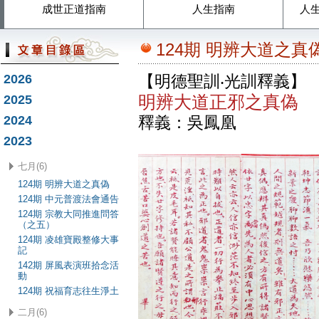
成世正道指南
人生指南
人
124期 明辨大道之真
2026
【明德聖訓‧光訓釋義】
明辨大道正邪之真偽
2025
2024
釋義：吳鳳凰
2023
七月(6)
124期 明辨大道之真偽
124期 中元普渡法會通告
124期 宗教大同推進問答
（之五）
124期 凌雄寶殿整修大事
記
142期 屏風表演班拾念活
動
124期 祝福育志往生淨土
二月(6)