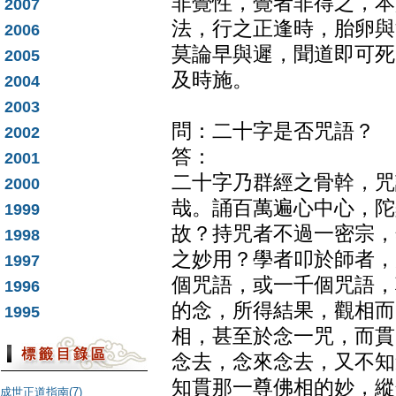
非覺性，覺者非得之，本
2007
法，行之正逢時，胎卵與
2006
莫論早與遲，聞道即可死
2005
及時施。
2004
2003
問：二十字是否咒語？
2002
答：
2001
二十字乃群經之骨幹，咒
2000
哉。誦百萬遍心中心，陀
1999
故？持咒者不過一密宗，
1998
之妙用？學者叩於師者，
1997
個咒語，或一千個咒語，
1996
的念，所得結果，觀相而
1995
相，甚至於念一咒，而貫
念去，念來念去，又不知
知貫那一尊佛相的妙，縱
成世正道指南(7)