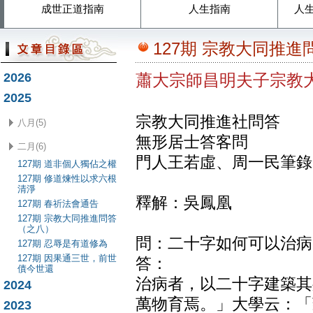
成世正道指南
人生指南
人
127期 宗教大同推
2026
蕭大宗師昌明夫子宗教
2025
宗教大同推進社問答
八月(5)
無形居士答客問
二月(6)
門人王若虛、周一民筆錄
127期 道非個人獨佔之權
127期 修道煉性以求六根
清淨
釋解：吳鳳凰
127期 春祈法會通告
127期 宗教大同推進問答
（之八）
問：二十字如何可以治病
127期 忍辱是有道修為
127期 因果通三世，前世
答：
債今世還
治病者，以二十字建築其
2024
萬物育焉。」大學云：「
2023