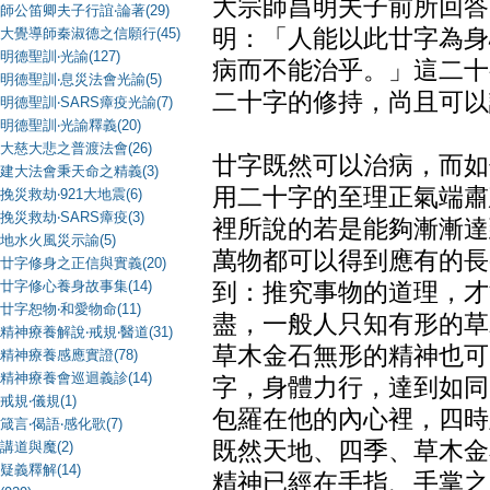
大宗師昌明夫子前所回答
師公笛卿夫子行誼‧論著(29)
大覺導師秦淑德之信願行(45)
明：「人能以此廿字為身
明德聖訓‧光諭(127)
病而不能治乎。」這二十
明德聖訓‧息災法會光諭(5)
二十字的修持，尚且可以
明德聖訓‧SARS瘴疫光諭(7)
明德聖訓‧光諭釋義(20)
大慈大悲之普渡法會(26)
廿字既然可以治病，而如
建大法會秉天命之精義(3)
用二十字的至理正氣端肅
挽災救劫‧921大地震(6)
挽災救劫‧SARS瘴疫(3)
裡所說的若是能夠漸漸達
地水火風災示諭(5)
萬物都可以得到應有的長
廿字修身之正信與實義(20)
廿字修心養身故事集(14)
到：推究事物的道理，才
廿字恕物‧和愛物命(11)
盡，一般人只知有形的草
精神療養解說‧戒規‧醫道(31)
草木金石無形的精神也可
精神療養感應實證(78)
精神療養會巡迴義診(14)
字，身體力行，達到如同
戒規‧儀規(1)
包羅在他的內心裡，四時
箴言‧偈語‧感化歌(7)
既然天地、四季、草木金
講道與魔(2)
疑義釋解(14)
精神已經在手指、手掌之