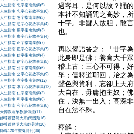
過客耳，是何以故？誦的
人生指南 忠字指南集解(5)
人生指南 忠字心花故事集(6)
本社不知誦咒之高妙，所
人生指南 恕字指南集解(3)
十字。非鄙人放胆，敢言
人生指南 恕字心花故事集(4)
人生指南 廉字指南集解(3)
也。
人生指南 廉字心花故事集(4)
人生指南 正字指南集解(7)
再以偈語答之：「廿字為
人生指南 正字心花故事集(7)
人生指南 信字指南集解(4)
此身即是佛；養育大千眾
人生指南 信字心花故事集(5)
稽上古；三心不可得，好
人生指南 公字指南集解(6)
孚；儒釋道耶回，冶之為
人生指南 公字心花故事集(9)
人生指南 孝字指南集解(12)
聲色與貨利，忘卻上天府
人生指南 孝字心花故事集(12)
大自在，毋庸抱主奴；佛
人生指南 仁字指南集解(2)
人生指南 和字指南集解(6)
住，決無一出入；高深非
人生指南 和字心花故事集(8)
自在法不殊。
天德教蓬萊教脈傳流(11)
師尊蕭昌明大宗師聖蹟(16)
師尊蕭昌明大宗師著述(10)
釋解：
師尊120年聖誕特刊(36)