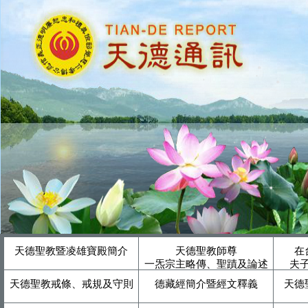
天德聖教暨凌雄寶殿簡介
天德聖教師尊
在
一炁宗主略傳、聖蹟及論述
夫
天德聖教戒條、戒規及守則
德藏經簡介暨經文釋義
天德