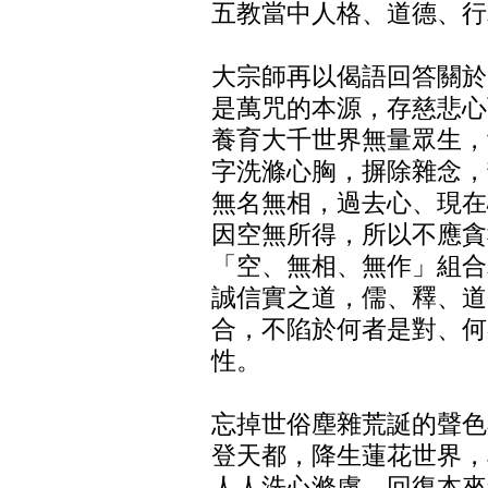
五教當中人格、道德、行
大宗師再以偈語回答關於
是萬咒的本源，存慈悲心
養育大千世界無量眾生，
字洗滌心胸，摒除雜念，
無名無相，過去心、現在
因空無所得，所以不應貪
「空、無相、無作」組合
誠信實之道，儒、釋、道
合，不陷於何者是對、何
性。
忘掉世俗塵雜荒誕的聲色
登天都，降生蓮花世界，
人人洗心滌慮，回復本來