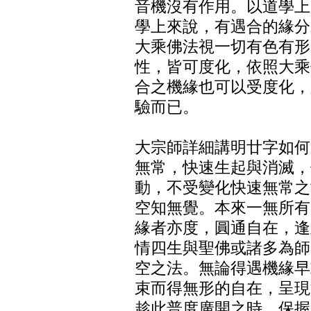
音機沒有作用。以道學上
學上來說，有遇合的緣分
大乘佛法視一切有色有形
性，皆可度化，依照大乘
合之機緣也可以受度化，
驗而已。
大宗師詳細講明廿字如何
無常，快速生起與消滅，
動，不受變化快速無常之
空知無覺。本來一無所有
緣者亦度，圓通自在，逢
情四生與聖佛或諸多為師
空之法。無論得遇機緣早
束而得無形的自在，呈現
趁此普度廣開之時，保握