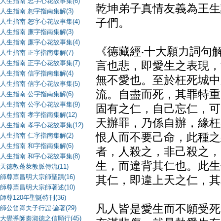
人生指南 忠字心花故事集(6)
乾坤弟子真情友義為王生
人生指南 恕字指南集解(3)
子們。
人生指南 恕字心花故事集(4)
人生指南 廉字指南集解(3)
人生指南 廉字心花故事集(4)
《德藏經‧十大願力詞句
人生指南 正字指南集解(7)
人生指南 正字心花故事集(7)
言也悲，即愛生之表現，
人生指南 信字指南集解(4)
無不愛也。至於枉死城中
人生指南 信字心花故事集(5)
流。自盡而死，其罪特重
人生指南 公字指南集解(6)
人生指南 公字心花故事集(9)
固有之仁，自己忘仁，可
人生指南 孝字指南集解(12)
天辦罪，乃係自辦，緣枉
人生指南 孝字心花故事集(12)
恨人而不要己命，此種之
人生指南 仁字指南集解(2)
人生指南 和字指南集解(6)
者，人殺之，非己殺之，
人生指南 和字心花故事集(8)
生，而違背其仁也。此生
天德教蓬萊教脈傳流(11)
師尊蕭昌明大宗師聖蹟(16)
其仁，即違上天之仁，其
師尊蕭昌明大宗師著述(10)
師尊120年聖誕特刊(36)
凡人皆是愛生而不願受死
師公笛卿夫子行誼‧論著(29)
大覺導師秦淑德之信願行(45)