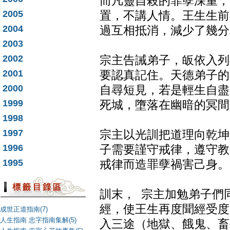
而凡靈自殺的罪孽深重，
2005
置，不講人情。王生生前
2004
過互相抵消，減少了幾分
2003
2002
宗主告誡弟子，皈依入列
2001
要認真記住。天德弟子的
2000
自尋短見，若是輕生自盡
1999
死城，墮落在幽暗的冥間
1998
1997
宗主以光訓把道理向乾坤
1996
子需要謹守戒律，遵守教
1995
戒律而造罪孽禍害己身。
訓末， 宗主加勉弟子們
經，使王生再度聞經受度
成世正道指南(7)
人生指南 忠字指南集解(5)
入三途（地獄、餓鬼、畜