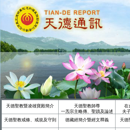
天德聖教暨凌雄寶殿簡介
天德聖教師尊
在
一炁宗主略傳、聖蹟及論述
夫
天德聖教戒條、戒規及守則
德藏經簡介暨經文釋義
天德