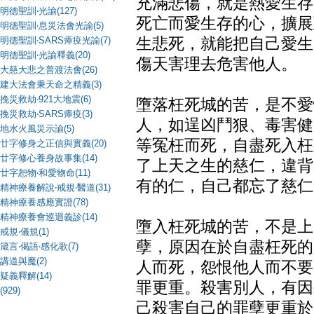
充滿悲傷，就是熱愛生存
明德聖訓‧光諭(127)
死亡而愛生存的心，擴展
明德聖訓‧息災法會光諭(5)
明德聖訓‧SARS瘴疫光諭(7)
生悲死，就能把自己愛生
明德聖訓‧光諭釋義(20)
傷天害理去危害他人。
大慈大悲之普渡法會(26)
建大法會秉天命之精義(3)
挽災救劫‧921大地震(6)
墮落枉死城的苦，是不愛
挽災救劫‧SARS瘴疫(3)
人，如逞凶鬥狠、毒害健
地水火風災示諭(5)
等冤枉而死，自盡死入枉
廿字修身之正信與實義(20)
廿字修心養身故事集(14)
了上天之生的慈仁，違背
廿字恕物‧和愛物命(11)
有的仁，自己都忘了慈仁
精神療養解說‧戒規‧醫道(31)
精神療養感應實證(78)
精神療養會巡迴義診(14)
墮入枉死城的苦，不是上
戒規‧儀規(1)
孽，原因在於自盡枉死的
箴言‧偈語‧感化歌(7)
講道與魔(2)
人而死，怨恨他人而不要
疑義釋解(14)
罪更重。殺害別人，有因
(929)
己殺害自己的罪孽更重於