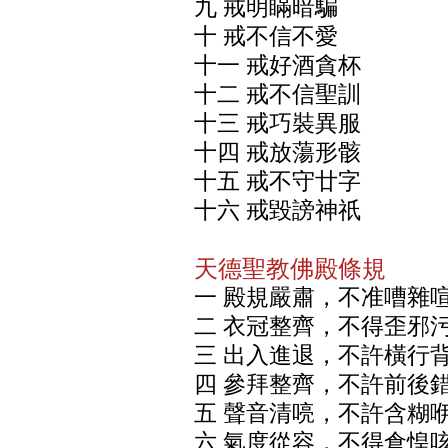
九 戒明瞞暗騙
十 戒不信不愛
十一 戒好酒貪杯
十二 戒不信聖訓
十三 戒巧裝異服
十四 戒放蕩形骸
十五 戒不守廿字
十六 戒毀謗神祇
天德聖教佛殿條規
一 殿規嚴肅，不准嘈雜
二 衣冠整齊，不得歪邪
三 出入進退，不許橫行
四 參拜整齊，不許前後
五 聲音清喨，不許含糊
六 氣度從容，不得倉惶