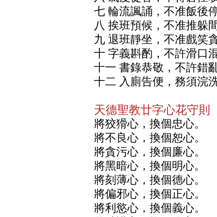
七 輪流諷誦，不准飯後
八 挨班預候，不准推躲
九 退班靜坐，不准戲笑
十 字義斟酌，不許滑口
十一 書錄恭敬，不許錯
十二 入廁告便，務須浣
天德聖教廿字心花守則
將狡猾心，換個忠心。
將不良心，換個恕心。
將貪污心，換個廉心。
將黑暗心，換個明心。
將刻薄心，換個德心。
將偏邪心，換個正心。
將利慾心，換個義心。