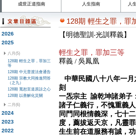
成世正道指南
人生指南
人
128期 輕生之罪，罪
2026
【明德聖訓‧光訓釋義】
2025
輕生之罪，罪加三等
八月(5)
釋義 / 吳鳳凰
128期 輕生之罪，罪加三
等
128期 中元普渡法會通告
中華民國八十八年一月
128期 宗教大同推進問答
（之九）
刻
128期 寬恕至道原諒之心
一炁宗主 諭乾坤諸弟子
128期 以善解化災關
諸子仁義行，不愧重義人
二月(6)
2024
同門同根情義深，七十二
2023
度，薦拔返天京，凡靈罪
2022
生生前在道服務有誠，功