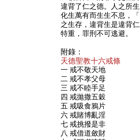
違背了仁之德。人之所生
化生萬有而生生不息，「
之生存，違背生是違背仁
特重，罪刑不可逃避。
附錄：
天德聖教十六戒條
一 戒不敬天地
二 戒不孝父母
三 戒不睦手足
四 戒拋撒五穀
五 戒吸食鴉片
六 戒賭博亂淫
七 戒挑撥是非
八 戒借道斂財