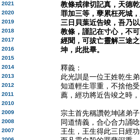
2021
教條戒律切記真，天德乾
2020
罪加三等，孽累枉死城，
2019
三日貝葉近告竣，吾乃以
2018
教條，謹記在寸心，不可
2017
經聞，可拔亡靈解三途之
2016
坤，此批畢。
2015
2014
釋義：
2013
此光訓是一位王姓乾生弟
2012
知道輕生罪重，不捨他受
2011
薦，經功將近告竣之時，
2010
2009
宗主首先稱讚乾坤諸弟子
2008
同道情義，合心合力誦唸
2007
王生，王生得此三日經功
2006